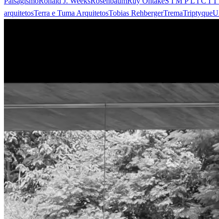
Paisagismo
Ronald J. Weeks
Rosenbaum
Ruy Ohtake
S I M P L I C I T
arquitetos
Terra e Tuma Arquitetos
Tobias Rehberger
Trema
Triptyque
U