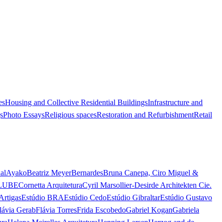
es
Housing and Collective Residential Buildings
Infrastructure and
s
Photo Essays
Religious spaces
Restoration and Refurbishment
Retail
al
Ayako
Beatriz Meyer
Bernardes
Bruna Canepa, Ciro Miguel &
LUBE
Cornetta Arquitetura
Cyril Marsollier-Desir
de Architekten Cie.
Artigas
Estúdio BRA
Estúdio Cedo
Estúdio Gibraltar
Estúdio Gustavo
lávia Gerab
Flávia Torres
Frida Escobedo
Gabriel Kogan
Gabriela