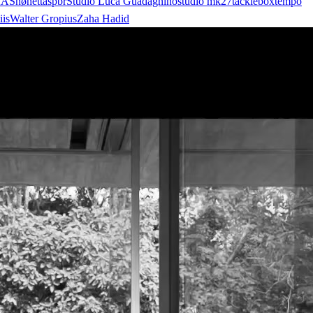
AA
Snøhetta
spbr
Studio Luca Guadagnino
studio mk27
tacklebox
tempo
iis
Walter Gropius
Zaha Hadid