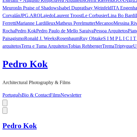
Estefam + Augusto Kenji
Gávea Arquitetos
Gerrit Rietveld
GOAA
gru.
Meuron
In Praise of Shadows
Isabel Duprat
Isay Weinfeld
ITA Engenha
Corvalán
JPG.ARQ
Lajedo
Laurent Troost
Le Corbusier
Lina Bo Bardi
Ferretti
Marianne Lardilleux
Matheus Perelmutter
Mecanoo
Messina Ri
Rocha
Pedro Kok
Pedro Paulo de Mello Saraiva
Pessoa Arquitetos
Pian
Paisagismo
Ronald J. Weeks
Rosenbaum
Ruy Ohtake
S I M P L I C I T
arquitetos
Terra e Tuma Arquitetos
Tobias Rehberger
Trema
Triptyque
U
Pedro Kok
Architectural Photography & Films
Português
Bio & Contact
Films
Newsletter
Pedro Kok