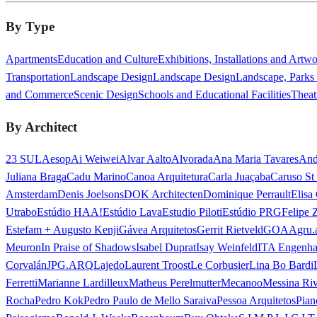
By Type
Apartments
Education and Culture
Exhibitions, Installations and Artw
Transportation
Landscape Design
Landscape Design
Landscape, Parks
and Commerce
Scenic Design
Schools and Educational Facilities
Theat
By Architect
23 SUL
Aesop
Ai Weiwei
Alvar Aalto
Alvorada
Ana Maria Tavares
And
Juliana Braga
Cadu Marino
Canoa Arquitetura
Carla Juaçaba
Caruso St
Amsterdam
Denis Joelsons
DOK Architecten
Dominique Perrault
Elisa
Utrabo
Estúdio HAA!
Estúdio Lava
Estudio Piloti
Estúdio PRG
Felipe 
Estefam + Augusto Kenji
Gávea Arquitetos
Gerrit Rietveld
GOAA
gru.
Meuron
In Praise of Shadows
Isabel Duprat
Isay Weinfeld
ITA Engenha
Corvalán
JPG.ARQ
Lajedo
Laurent Troost
Le Corbusier
Lina Bo Bardi
Ferretti
Marianne Lardilleux
Matheus Perelmutter
Mecanoo
Messina Ri
Rocha
Pedro Kok
Pedro Paulo de Mello Saraiva
Pessoa Arquitetos
Pian