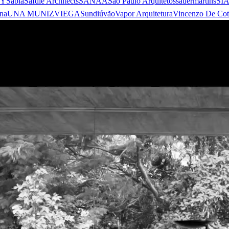
 Y
Sabiá
Safdie Architects
SANAA
São Paulo Arquitetos
sauermartins
SI
na
UNA MUNIZVIEGAS
undiú
vão
Vapor Arquitetura
Vincenzo De Cot