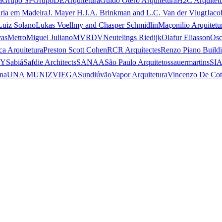
a
Grupo SP
GrupoDEArquitetura
Guido Otero Arquitetura
H2C Arquitet
ria em Madeira
J. Mayer H.
J.A. Brinkman and L.C. Van der Vlugt
Jaco
Luiz Solano
Lukas Voellmy and Chasper Schmidlin
Maçonilio Arquitetu
vas
Metro
Miguel Juliano
MVRDV
Neutelings Riedijk
Olafur Eliasson
Osc
ca Arquitetura
Preston Scott Cohen
RCR Arquitectes
Renzo Piano Build
 Y
Sabiá
Safdie Architects
SANAA
São Paulo Arquitetos
sauermartins
SI
na
UNA MUNIZVIEGAS
undiú
vão
Vapor Arquitetura
Vincenzo De Cot