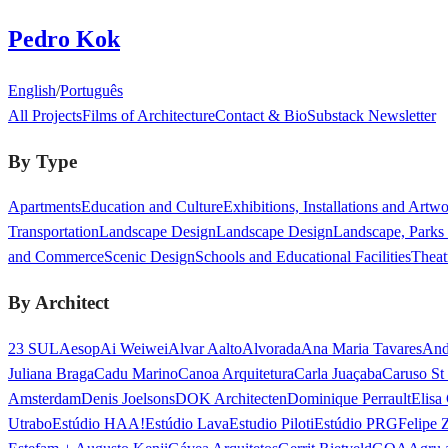
Pedro Kok
English
/
Português
All Projects
Films of Architecture
Contact & Bio
Substack Newsletter
By Type
Apartments
Education and Culture
Exhibitions, Installations and Artw
Transportation
Landscape Design
Landscape Design
Landscape, Parks
and Commerce
Scenic Design
Schools and Educational Facilities
Theat
By Architect
23 SUL
Aesop
Ai Weiwei
Alvar Aalto
Alvorada
Ana Maria Tavares
And
Juliana Braga
Cadu Marino
Canoa Arquitetura
Carla Juaçaba
Caruso St
Amsterdam
Denis Joelsons
DOK Architecten
Dominique Perrault
Elisa
Utrabo
Estúdio HAA!
Estúdio Lava
Estudio Piloti
Estúdio PRG
Felipe 