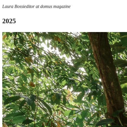
Laura Bossi
editor at domus magazine
2025