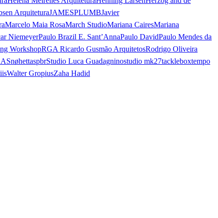
ura
Helena Meirelles Arquitetura
Henning Larsen
Herzog and de
bsen Arquitetura
JAMESPLUMB
Javier
ra
Marcelo Maia Rosa
March Studio
Mariana Caires
Mariana
ar Niemeyer
Paulo Brazil E. Sant’Anna
Paulo David
Paulo Mendes da
ing Workshop
RGA Ricardo Gusmão Arquitetos
Rodrigo Oliveira
AA
Snøhetta
spbr
Studio Luca Guadagnino
studio mk27
tacklebox
tempo
iis
Walter Gropius
Zaha Hadid