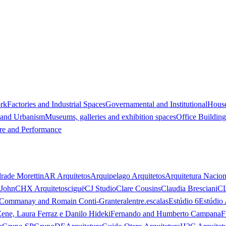
ork
Factories and Industrial Spaces
Governamental and Institutional
Hous
 and Urbanism
Museums, galleries and exhibition spaces
Office Building
re and Performance
rade Morettin
AR Arquitetos
Arquipelago Arquitetos
Arquitetura Nacion
 John
CHX Arquitetos
ciguë
CJ Studio
Clare Cousins
Claudia Bresciani
C
 Commanay and Romain Conti-Granteral
entre.escalas
Estúdio 6
Estúdio 
Zene, Laura Ferraz e Danilo Hideki
Fernando and Humberto Campana
F