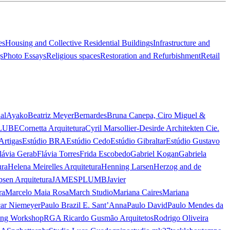
es
Housing and Collective Residential Buildings
Infrastructure and
s
Photo Essays
Religious spaces
Restoration and Refurbishment
Retail
al
Ayako
Beatriz Meyer
Bernardes
Bruna Canepa, Ciro Miguel &
LUBE
Cornetta Arquitetura
Cyril Marsollier-Desir
de Architekten Cie.
Artigas
Estúdio BRA
Estúdio Cedo
Estúdio Gibraltar
Estúdio Gustavo
lávia Gerab
Flávia Torres
Frida Escobedo
Gabriel Kogan
Gabriela
ura
Helena Meirelles Arquitetura
Henning Larsen
Herzog and de
bsen Arquitetura
JAMESPLUMB
Javier
ra
Marcelo Maia Rosa
March Studio
Mariana Caires
Mariana
ar Niemeyer
Paulo Brazil E. Sant’Anna
Paulo David
Paulo Mendes da
ing Workshop
RGA Ricardo Gusmão Arquitetos
Rodrigo Oliveira