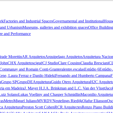
ork
Factories and Industrial Spaces
Governamental and Institutional
Hous
 and Urbanism
Museums, galleries and exhibition spaces
Office Building
re and Performance
rade Morettin
AR Arquitetos
Arquipelago Arquitetos
Arquitetura Nacion
 John
CHX Arquitetos
ciguë
CJ Studio
Clare Cousins
Claudia Bresciani
C
 Commanay and Romain Conti-Granteral
entre.escalas
Estúdio 6
Estúdio 
Zene, Laura Ferraz e Danilo Hideki
Fernando and Humberto Campana
F
a
Grupo SP
GrupoDEArquitetura
Guido Otero Arquitetura
H2C Arquitet
ria em Madeira
J. Mayer H.
J.A. Brinkman and L.C. Van der Vlugt
Jaco
Luiz Solano
Lukas Voellmy and Chasper Schmidlin
Maçonilio Arquitetu
vas
Metro
Miguel Juliano
MVRDV
Neutelings Riedijk
Olafur Eliasson
Osc
ca Arquitetura
Preston Scott Cohen
RCR Arquitectes
Renzo Piano Build