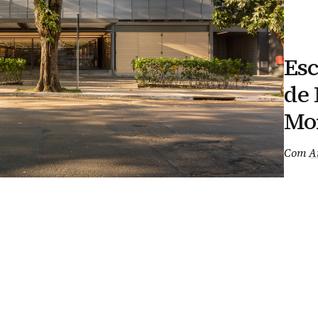
Esc
de 
Mor
Com
A