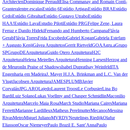
Architecten
Dominique Perrault
Elisa Commanay and Romain Conti-
Granteral
entre.escalas
Estúdio 6
Estúdio Artigas
Estúdio BRA
Estúdio
Cedo
Estúdio Gibraltar
Estúdio Gustavo Utrabo
Estúdio
HAA!
Estúdio Lava
Estudio Piloti
Estúdio PRG
Felipe Zene, Laura
Ferraz e Danilo Hideki
Fernando and Humberto Campana
Flávia
Gerab
Flávia Torres
Frida Escobedo
Gabriel Kogan
Gabriela Estefam
+ Augusto Kenji
Gávea Arquitetos
Gerrit Rietveld
GOAA
gru.a
Grupo
SP
GrupoDEArquitetura
Guido Otero Arquitetura
H2C
Arquitetura
Helena Meirelles Arquitetura
Henning Larsen
Herzog and
de Meuron
In Praise of Shadows
Isabel Duprat
Isay Weinfeld
ITA
Engenharia em Madeira
J. Mayer H.
J.A. Brinkman and L.C. Van der
Vlugt
Jacobsen Arquitetura
JAMESPLUMB
Javier
Corvalán
JPG.ARQ
Lajedo
Laurent Troost
Le Corbusier
Lina Bo
Bardi
Luiz Solano
Lukas Voellmy and Chasper Schmidlin
Maçonilio
Arquitetura
Marcelo Maia Rosa
March Studio
Mariana Caires
Mariana
Ferretti
Marianne Lardilleux
Matheus Perelmutter
Mecanoo
Messina
Rivas
Metro
Miguel Juliano
MVRDV
Neutelings Riedijk
Olafur
Eliasson
Oscar Niemeyer
Paulo Brazil E. Sant’Anna
Paulo