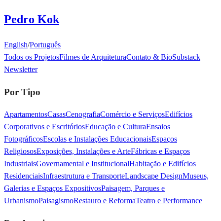
Pedro Kok
English
/
Português
Todos os Projetos
Filmes de Arquitetura
Contato & Bio
Substack
Newsletter
Por Tipo
Apartamentos
Casas
Cenografia
Comércio e Serviços
Edifícios
Corporativos e Escritórios
Educação e Cultura
Ensaios
Fotográficos
Escolas e Instalações Educacionais
Espaços
Religiosos
Exposições, Instalações e Arte
Fábricas e Espaços
Industriais
Governamental e Institucional
Habitação e Edifícios
Residenciais
Infraestrutura e Transporte
Landscape Design
Museus,
Galerias e Espaços Expositivos
Paisagem, Parques e
Urbanismo
Paisagismo
Restauro e Reforma
Teatro e Performance