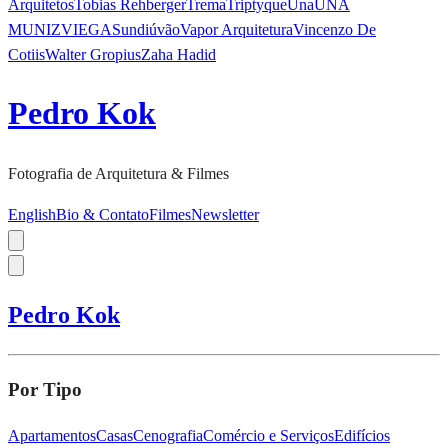
Arquitetos
Tobias Rehberger
Trema
Triptyque
Una
UNA
MUNIZVIEGAS
undiú
vão
Vapor Arquitetura
Vincenzo De
Cotiis
Walter Gropius
Zaha Hadid
Pedro Kok
Fotografia de Arquitetura & Filmes
English
Bio & Contato
Filmes
Newsletter
Pedro Kok
Por Tipo
Apartamentos
Casas
Cenografia
Comércio e Serviços
Edifícios