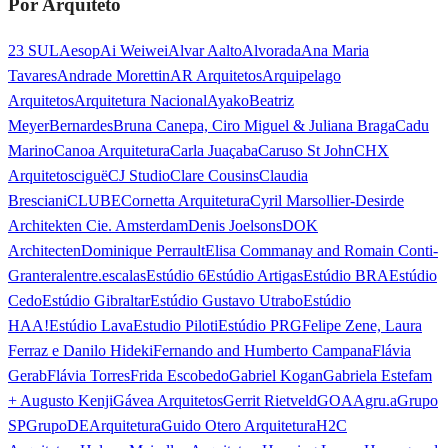
Por Arquiteto
23 SUL
Aesop
Ai Weiwei
Alvar Aalto
Alvorada
Ana Maria
Tavares
Andrade Morettin
AR Arquitetos
Arquipelago
Arquitetos
Arquitetura Nacional
Ayako
Beatriz
Meyer
Bernardes
Bruna Canepa, Ciro Miguel & Juliana Braga
Cadu
Marino
Canoa Arquitetura
Carla Juaçaba
Caruso St John
CHX
Arquitetos
ciguë
CJ Studio
Clare Cousins
Claudia
Bresciani
CLUBE
Cornetta Arquitetura
Cyril Marsollier-Desir
de
Architekten Cie. Amsterdam
Denis Joelsons
DOK
Architecten
Dominique Perrault
Elisa Commanay and Romain Conti-
Granteral
entre.escalas
Estúdio 6
Estúdio Artigas
Estúdio BRA
Estúdio
Cedo
Estúdio Gibraltar
Estúdio Gustavo Utrabo
Estúdio
HAA!
Estúdio Lava
Estudio Piloti
Estúdio PRG
Felipe Zene, Laura
Ferraz e Danilo Hideki
Fernando and Humberto Campana
Flávia
Gerab
Flávia Torres
Frida Escobedo
Gabriel Kogan
Gabriela Estefam
+ Augusto Kenji
Gávea Arquitetos
Gerrit Rietveld
GOAA
gru.a
Grupo
SP
GrupoDEArquitetura
Guido Otero Arquitetura
H2C