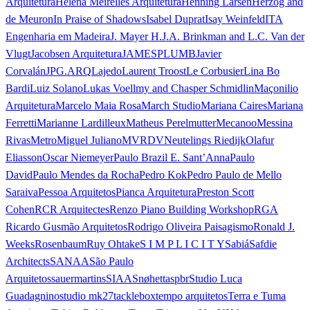
Arquitetura
Helena Meirelles Arquitetura
Henning Larsen
Herzog and
de Meuron
In Praise of Shadows
Isabel Duprat
Isay Weinfeld
ITA
Engenharia em Madeira
J. Mayer H.
J.A. Brinkman and L.C. Van der
Vlugt
Jacobsen Arquitetura
JAMESPLUMB
Javier
Corvalán
JPG.ARQ
Lajedo
Laurent Troost
Le Corbusier
Lina Bo
Bardi
Luiz Solano
Lukas Voellmy and Chasper Schmidlin
Maçonilio
Arquitetura
Marcelo Maia Rosa
March Studio
Mariana Caires
Mariana
Ferretti
Marianne Lardilleux
Matheus Perelmutter
Mecanoo
Messina
Rivas
Metro
Miguel Juliano
MVRDV
Neutelings Riedijk
Olafur
Eliasson
Oscar Niemeyer
Paulo Brazil E. Sant’Anna
Paulo
David
Paulo Mendes da Rocha
Pedro Kok
Pedro Paulo de Mello
Saraiva
Pessoa Arquitetos
Pianca Arquitetura
Preston Scott
Cohen
RCR Arquitectes
Renzo Piano Building Workshop
RGA
Ricardo Gusmão Arquitetos
Rodrigo Oliveira Paisagismo
Ronald J.
Weeks
Rosenbaum
Ruy Ohtake
S I M P L I C I T Y
Sabiá
Safdie
Architects
SANAA
São Paulo
Arquitetos
sauermartins
SIAA
Snøhetta
spbr
Studio Luca
Guadagnino
studio mk27
tacklebox
tempo arquitetos
Terra e Tuma