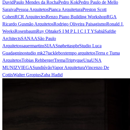
David
Paulo Mendes da Rocha
Pedro Kok
Pedro Paulo de Mello
Saraiva
Pessoa Arquitetos
Pianca Arquitetura
Preston Scott
Cohen
RCR Arquitectes
Renzo Piano Building Workshop
RGA
Ricardo Gusmão Arquitetos
Rodrigo Oliveira Paisagismo
Ronald J.
Weeks
Rosenbaum
Ruy Ohtake
S I M P L I C I T Y
Sabiá
Safdie
Architects
SANAA
São Paulo
Arquitetos
sauermartins
SIAA
Snøhetta
spbr
Studio Luca
Guadagnino
studio mk27
tacklebox
tempo arquitetos
Terra e Tuma
Arquitetos
Tobias Rehberger
Trema
Triptyque
Una
UNA
MUNIZVIEGAS
undiú
vão
Vapor Arquitetura
Vincenzo De
Cotiis
Walter Gropius
Zaha Hadid