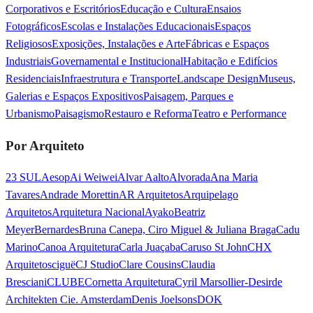
Corporativos e Escritórios
Educação e Cultura
Ensaios
Fotográficos
Escolas e Instalações Educacionais
Espaços
Religiosos
Exposições, Instalações e Arte
Fábricas e Espaços
Industriais
Governamental e Institucional
Habitação e Edifícios
Residenciais
Infraestrutura e Transporte
Landscape Design
Museus,
Galerias e Espaços Expositivos
Paisagem, Parques e
Urbanismo
Paisagismo
Restauro e Reforma
Teatro e Performance
Por Arquiteto
23 SUL
Aesop
Ai Weiwei
Alvar Aalto
Alvorada
Ana Maria
Tavares
Andrade Morettin
AR Arquitetos
Arquipelago
Arquitetos
Arquitetura Nacional
Ayako
Beatriz
Meyer
Bernardes
Bruna Canepa, Ciro Miguel & Juliana Braga
Cadu
Marino
Canoa Arquitetura
Carla Juaçaba
Caruso St John
CHX
Arquitetos
ciguë
CJ Studio
Clare Cousins
Claudia
Bresciani
CLUBE
Cornetta Arquitetura
Cyril Marsollier-Desir
de
Architekten Cie. Amsterdam
Denis Joelsons
DOK