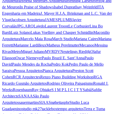
Arquitetura
Helena Meirelles Arquitetura
Henning Larsen
Herzog and
de Meuron
In Praise of Shadows
Isabel Duprat
Isay Weinfeld
ITA
Engenharia em Madeira
J. Mayer H.
J.A. Brinkman and L.C. Van der
Vlugt
Jacobsen Arquitetura
JAMESPLUMB
Javier
Corvalán
JPG.ARQ
Lajedo
Laurent Troost
Le Corbusier
Lina Bo
Bardi
Luiz Solano
Lukas Voellmy and Chasper Schmidlin
Maçonilio
Arquitetura
Marcelo Maia Rosa
March Studio
Mariana Caires
Mariana
Ferretti
Marianne Lardilleux
Matheus Perelmutter
Mecanoo
Messina
Rivas
Metro
Miguel Juliano
MVRDV
Neutelings Riedijk
Olafur
Eliasson
Oscar Niemeyer
Paulo Brazil E. Sant’Anna
Paulo
David
Paulo Mendes da Rocha
Pedro Kok
Pedro Paulo de Mello
Saraiva
Pessoa Arquitetos
Pianca Arquitetura
Preston Scott
Cohen
RCR Arquitectes
Renzo Piano Building Workshop
RGA
Ricardo Gusmão Arquitetos
Rodrigo Oliveira Paisagismo
Ronald J.
Weeks
Rosenbaum
Ruy Ohtake
S I M P L I C I T Y
Sabiá
Safdie
Architects
SANAA
São Paulo
Arquitetos
sauermartins
SIAA
Snøhetta
spbr
Studio Luca
Guadagnino
studio mk27
tacklebox
tempo arquitetos
Terra e Tuma