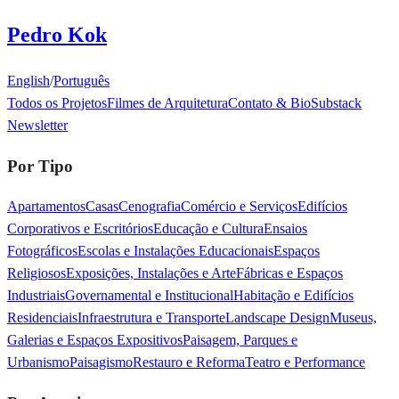
Pedro Kok
English
/
Português
Todos os Projetos
Filmes de Arquitetura
Contato & Bio
Substack
Newsletter
Por Tipo
Apartamentos
Casas
Cenografia
Comércio e Serviços
Edifícios
Corporativos e Escritórios
Educação e Cultura
Ensaios
Fotográficos
Escolas e Instalações Educacionais
Espaços
Religiosos
Exposições, Instalações e Arte
Fábricas e Espaços
Industriais
Governamental e Institucional
Habitação e Edifícios
Residenciais
Infraestrutura e Transporte
Landscape Design
Museus,
Galerias e Espaços Expositivos
Paisagem, Parques e
Urbanismo
Paisagismo
Restauro e Reforma
Teatro e Performance