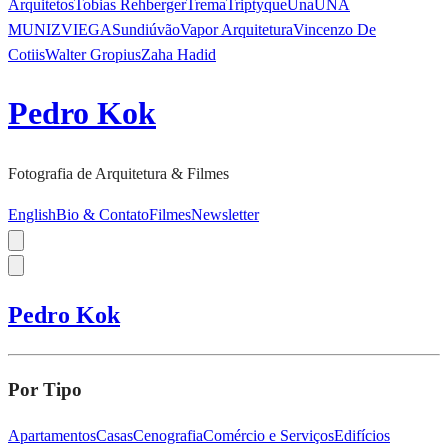
Arquitetos
Tobias Rehberger
Trema
Triptyque
Una
UNA
MUNIZVIEGAS
undiú
vão
Vapor Arquitetura
Vincenzo De
Cotiis
Walter Gropius
Zaha Hadid
Pedro Kok
Fotografia de Arquitetura & Filmes
English
Bio & Contato
Filmes
Newsletter
Pedro Kok
Por Tipo
Apartamentos
Casas
Cenografia
Comércio e Serviços
Edifícios