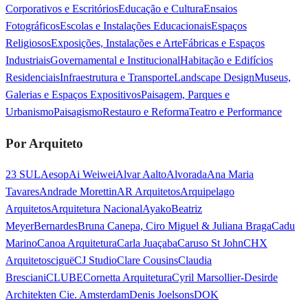
Corporativos e Escritórios
Educação e Cultura
Ensaios
Fotográficos
Escolas e Instalações Educacionais
Espaços
Religiosos
Exposições, Instalações e Arte
Fábricas e Espaços
Industriais
Governamental e Institucional
Habitação e Edifícios
Residenciais
Infraestrutura e Transporte
Landscape Design
Museus,
Galerias e Espaços Expositivos
Paisagem, Parques e
Urbanismo
Paisagismo
Restauro e Reforma
Teatro e Performance
Por Arquiteto
23 SUL
Aesop
Ai Weiwei
Alvar Aalto
Alvorada
Ana Maria
Tavares
Andrade Morettin
AR Arquitetos
Arquipelago
Arquitetos
Arquitetura Nacional
Ayako
Beatriz
Meyer
Bernardes
Bruna Canepa, Ciro Miguel & Juliana Braga
Cadu
Marino
Canoa Arquitetura
Carla Juaçaba
Caruso St John
CHX
Arquitetos
ciguë
CJ Studio
Clare Cousins
Claudia
Bresciani
CLUBE
Cornetta Arquitetura
Cyril Marsollier-Desir
de
Architekten Cie. Amsterdam
Denis Joelsons
DOK