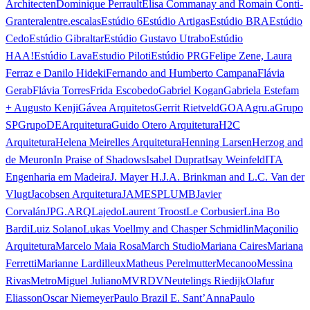
Architecten
Dominique Perrault
Elisa Commanay and Romain Conti-
Granteral
entre.escalas
Estúdio 6
Estúdio Artigas
Estúdio BRA
Estúdio
Cedo
Estúdio Gibraltar
Estúdio Gustavo Utrabo
Estúdio
HAA!
Estúdio Lava
Estudio Piloti
Estúdio PRG
Felipe Zene, Laura
Ferraz e Danilo Hideki
Fernando and Humberto Campana
Flávia
Gerab
Flávia Torres
Frida Escobedo
Gabriel Kogan
Gabriela Estefam
+ Augusto Kenji
Gávea Arquitetos
Gerrit Rietveld
GOAA
gru.a
Grupo
SP
GrupoDEArquitetura
Guido Otero Arquitetura
H2C
Arquitetura
Helena Meirelles Arquitetura
Henning Larsen
Herzog and
de Meuron
In Praise of Shadows
Isabel Duprat
Isay Weinfeld
ITA
Engenharia em Madeira
J. Mayer H.
J.A. Brinkman and L.C. Van der
Vlugt
Jacobsen Arquitetura
JAMESPLUMB
Javier
Corvalán
JPG.ARQ
Lajedo
Laurent Troost
Le Corbusier
Lina Bo
Bardi
Luiz Solano
Lukas Voellmy and Chasper Schmidlin
Maçonilio
Arquitetura
Marcelo Maia Rosa
March Studio
Mariana Caires
Mariana
Ferretti
Marianne Lardilleux
Matheus Perelmutter
Mecanoo
Messina
Rivas
Metro
Miguel Juliano
MVRDV
Neutelings Riedijk
Olafur
Eliasson
Oscar Niemeyer
Paulo Brazil E. Sant’Anna
Paulo