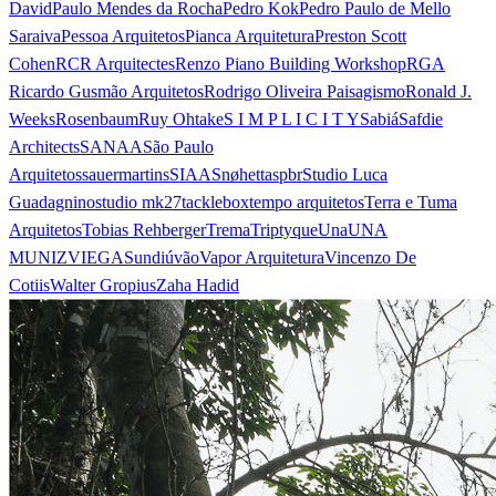
David
Paulo Mendes da Rocha
Pedro Kok
Pedro Paulo de Mello
Saraiva
Pessoa Arquitetos
Pianca Arquitetura
Preston Scott
Cohen
RCR Arquitectes
Renzo Piano Building Workshop
RGA
Ricardo Gusmão Arquitetos
Rodrigo Oliveira Paisagismo
Ronald J.
Weeks
Rosenbaum
Ruy Ohtake
S I M P L I C I T Y
Sabiá
Safdie
Architects
SANAA
São Paulo
Arquitetos
sauermartins
SIAA
Snøhetta
spbr
Studio Luca
Guadagnino
studio mk27
tacklebox
tempo arquitetos
Terra e Tuma
Arquitetos
Tobias Rehberger
Trema
Triptyque
Una
UNA
MUNIZVIEGAS
undiú
vão
Vapor Arquitetura
Vincenzo De
Cotiis
Walter Gropius
Zaha Hadid