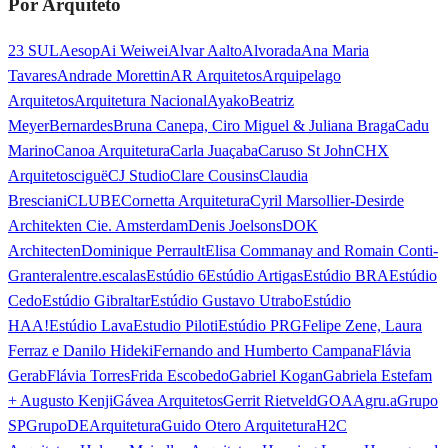
Por Arquiteto
23 SUL
Aesop
Ai Weiwei
Alvar Aalto
Alvorada
Ana Maria
Tavares
Andrade Morettin
AR Arquitetos
Arquipelago
Arquitetos
Arquitetura Nacional
Ayako
Beatriz
Meyer
Bernardes
Bruna Canepa, Ciro Miguel & Juliana Braga
Cadu
Marino
Canoa Arquitetura
Carla Juaçaba
Caruso St John
CHX
Arquitetos
ciguë
CJ Studio
Clare Cousins
Claudia
Bresciani
CLUBE
Cornetta Arquitetura
Cyril Marsollier-Desir
de
Architekten Cie. Amsterdam
Denis Joelsons
DOK
Architecten
Dominique Perrault
Elisa Commanay and Romain Conti-
Granteral
entre.escalas
Estúdio 6
Estúdio Artigas
Estúdio BRA
Estúdio
Cedo
Estúdio Gibraltar
Estúdio Gustavo Utrabo
Estúdio
HAA!
Estúdio Lava
Estudio Piloti
Estúdio PRG
Felipe Zene, Laura
Ferraz e Danilo Hideki
Fernando and Humberto Campana
Flávia
Gerab
Flávia Torres
Frida Escobedo
Gabriel Kogan
Gabriela Estefam
+ Augusto Kenji
Gávea Arquitetos
Gerrit Rietveld
GOAA
gru.a
Grupo
SP
GrupoDEArquitetura
Guido Otero Arquitetura
H2C