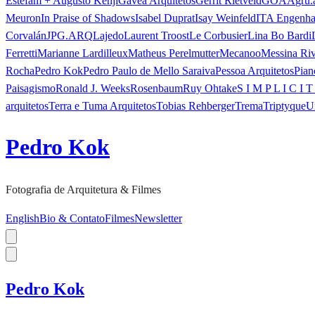
Estefam + Augusto Kenji
Gávea Arquitetos
Gerrit Rietveld
GOAA
gru.
Meuron
In Praise of Shadows
Isabel Duprat
Isay Weinfeld
ITA Engenha
Corvalán
JPG.ARQ
Lajedo
Laurent Troost
Le Corbusier
Lina Bo Bardi
Ferretti
Marianne Lardilleux
Matheus Perelmutter
Mecanoo
Messina Ri
Rocha
Pedro Kok
Pedro Paulo de Mello Saraiva
Pessoa Arquitetos
Pian
Paisagismo
Ronald J. Weeks
Rosenbaum
Ruy Ohtake
S I M P L I C I T
arquitetos
Terra e Tuma Arquitetos
Tobias Rehberger
Trema
Triptyque
U
Pedro Kok
Fotografia de Arquitetura & Filmes
English
Bio & Contato
Filmes
Newsletter
Pedro Kok