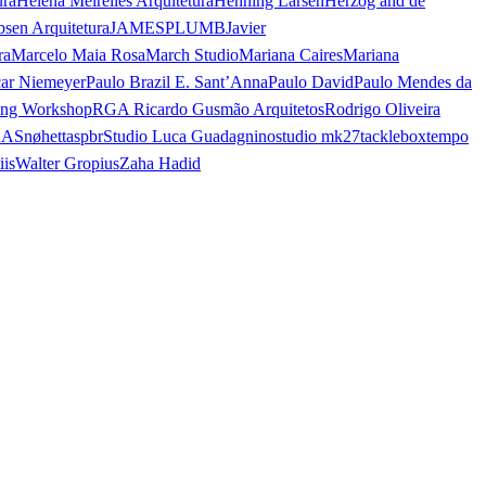
ura
Helena Meirelles Arquitetura
Henning Larsen
Herzog and de
bsen Arquitetura
JAMESPLUMB
Javier
ra
Marcelo Maia Rosa
March Studio
Mariana Caires
Mariana
ar Niemeyer
Paulo Brazil E. Sant’Anna
Paulo David
Paulo Mendes da
ing Workshop
RGA Ricardo Gusmão Arquitetos
Rodrigo Oliveira
AA
Snøhetta
spbr
Studio Luca Guadagnino
studio mk27
tacklebox
tempo
iis
Walter Gropius
Zaha Hadid