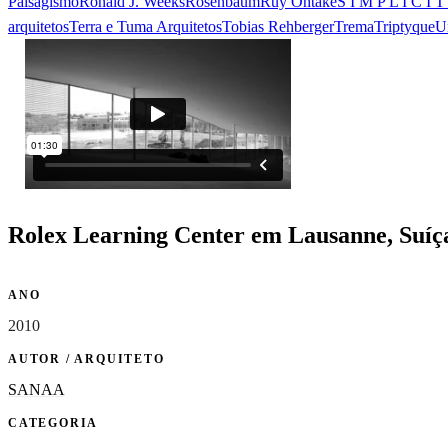
Paisagismo
Ronald J. Weeks
Rosenbaum
Ruy Ohtake
S I M P L I C I T
arquitetos
Terra e Tuma Arquitetos
Tobias Rehberger
Trema
Triptyque
U
Rolex Learning Center em Lausanne, Suí
ANO
2010
AUTOR / ARQUITETO
SANAA
CATEGORIA