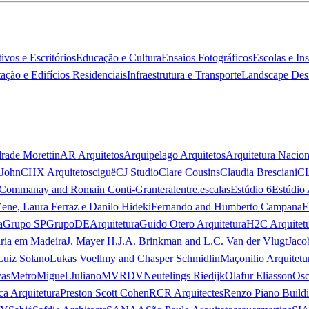
ivos e Escritórios
Educação e Cultura
Ensaios Fotográficos
Escolas e In
ação e Edifícios Residenciais
Infraestrutura e Transporte
Landscape Des
rade Morettin
AR Arquitetos
Arquipelago Arquitetos
Arquitetura Nacion
 John
CHX Arquitetos
ciguë
CJ Studio
Clare Cousins
Claudia Bresciani
C
 Commanay and Romain Conti-Granteral
entre.escalas
Estúdio 6
Estúdio 
Zene, Laura Ferraz e Danilo Hideki
Fernando and Humberto Campana
F
a
Grupo SP
GrupoDEArquitetura
Guido Otero Arquitetura
H2C Arquitet
ria em Madeira
J. Mayer H.
J.A. Brinkman and L.C. Van der Vlugt
Jaco
Luiz Solano
Lukas Voellmy and Chasper Schmidlin
Maçonilio Arquitetu
vas
Metro
Miguel Juliano
MVRDV
Neutelings Riedijk
Olafur Eliasson
Osc
ca Arquitetura
Preston Scott Cohen
RCR Arquitectes
Renzo Piano Build