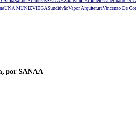
 Y
Sabiá
Safdie Architects
SANAA
São Paulo Arquitetos
sauermartins
SI
na
UNA MUNIZVIEGAS
undiú
vão
Vapor Arquitetura
Vincenzo De Cot
ça, por SANAA