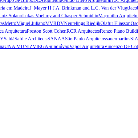
a
Grupo SP
GrupoDEArquitetura
Guido Otero Arquitetura
H2C Arquitet
ria em Madeira
J. Mayer H.
J.A. Brinkman and L.C. Van der Vlugt
Jaco
Luiz Solano
Lukas Voellmy and Chasper Schmidlin
Maçonilio Arquitetu
vas
Metro
Miguel Juliano
MVRDV
Neutelings Riedijk
Olafur Eliasson
Osc
ca Arquitetura
Preston Scott Cohen
RCR Arquitectes
Renzo Piano Build
 Y
Sabiá
Safdie Architects
SANAA
São Paulo Arquitetos
sauermartins
SI
na
UNA MUNIZVIEGAS
undiú
vão
Vapor Arquitetura
Vincenzo De Cot