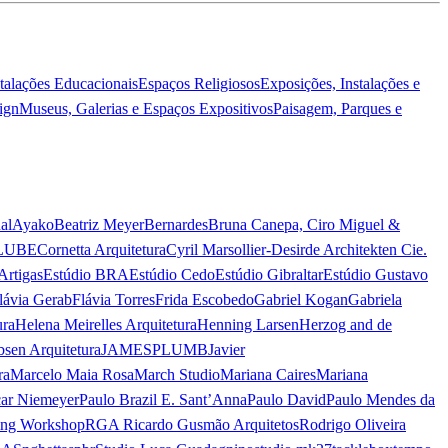
stalações Educacionais
Espaços Religiosos
Exposições, Instalações e
ign
Museus, Galerias e Espaços Expositivos
Paisagem, Parques e
al
Ayako
Beatriz Meyer
Bernardes
Bruna Canepa, Ciro Miguel &
LUBE
Cornetta Arquitetura
Cyril Marsollier-Desir
de Architekten Cie.
Artigas
Estúdio BRA
Estúdio Cedo
Estúdio Gibraltar
Estúdio Gustavo
lávia Gerab
Flávia Torres
Frida Escobedo
Gabriel Kogan
Gabriela
ura
Helena Meirelles Arquitetura
Henning Larsen
Herzog and de
bsen Arquitetura
JAMESPLUMB
Javier
ra
Marcelo Maia Rosa
March Studio
Mariana Caires
Mariana
ar Niemeyer
Paulo Brazil E. Sant’Anna
Paulo David
Paulo Mendes da
ing Workshop
RGA Ricardo Gusmão Arquitetos
Rodrigo Oliveira