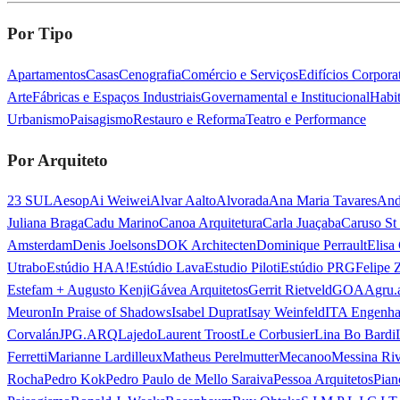
Por Tipo
Apartamentos
Casas
Cenografia
Comércio e Serviços
Edifícios Corporat
Arte
Fábricas e Espaços Industriais
Governamental e Institucional
Habit
Urbanismo
Paisagismo
Restauro e Reforma
Teatro e Performance
Por Arquiteto
23 SUL
Aesop
Ai Weiwei
Alvar Aalto
Alvorada
Ana Maria Tavares
And
Juliana Braga
Cadu Marino
Canoa Arquitetura
Carla Juaçaba
Caruso St
Amsterdam
Denis Joelsons
DOK Architecten
Dominique Perrault
Elisa
Utrabo
Estúdio HAA!
Estúdio Lava
Estudio Piloti
Estúdio PRG
Felipe 
Estefam + Augusto Kenji
Gávea Arquitetos
Gerrit Rietveld
GOAA
gru.
Meuron
In Praise of Shadows
Isabel Duprat
Isay Weinfeld
ITA Engenha
Corvalán
JPG.ARQ
Lajedo
Laurent Troost
Le Corbusier
Lina Bo Bardi
Ferretti
Marianne Lardilleux
Matheus Perelmutter
Mecanoo
Messina Ri
Rocha
Pedro Kok
Pedro Paulo de Mello Saraiva
Pessoa Arquitetos
Pian