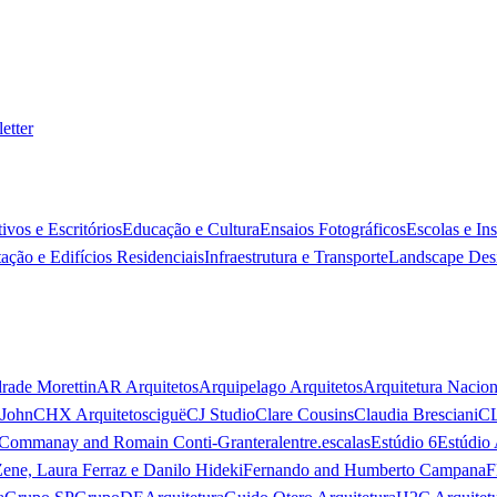
etter
ivos e Escritórios
Educação e Cultura
Ensaios Fotográficos
Escolas e In
ação e Edifícios Residenciais
Infraestrutura e Transporte
Landscape Des
rade Morettin
AR Arquitetos
Arquipelago Arquitetos
Arquitetura Nacion
 John
CHX Arquitetos
ciguë
CJ Studio
Clare Cousins
Claudia Bresciani
C
 Commanay and Romain Conti-Granteral
entre.escalas
Estúdio 6
Estúdio 
Zene, Laura Ferraz e Danilo Hideki
Fernando and Humberto Campana
F