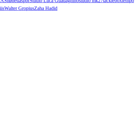
AA
Snøhetta
spbr
Studio Luca Guadagnino
studio mk27
tacklebox
tempo
iis
Walter Gropius
Zaha Hadid