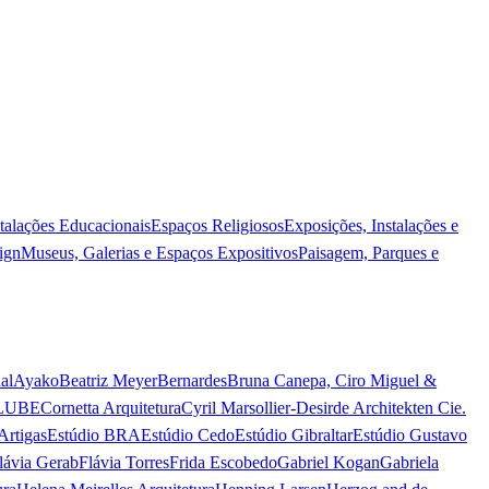
stalações Educacionais
Espaços Religiosos
Exposições, Instalações e
ign
Museus, Galerias e Espaços Expositivos
Paisagem, Parques e
al
Ayako
Beatriz Meyer
Bernardes
Bruna Canepa, Ciro Miguel &
LUBE
Cornetta Arquitetura
Cyril Marsollier-Desir
de Architekten Cie.
Artigas
Estúdio BRA
Estúdio Cedo
Estúdio Gibraltar
Estúdio Gustavo
lávia Gerab
Flávia Torres
Frida Escobedo
Gabriel Kogan
Gabriela