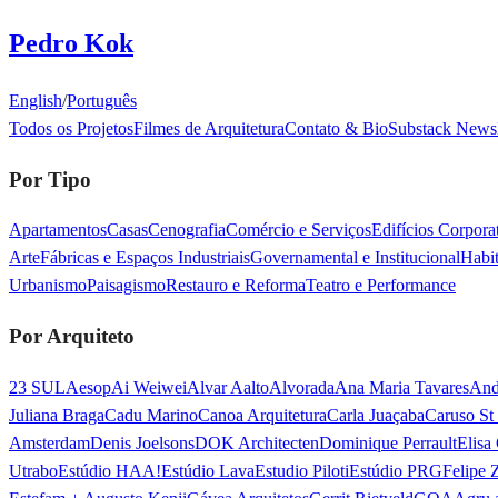
Pedro Kok
English
/
Português
Todos os Projetos
Filmes de Arquitetura
Contato & Bio
Substack Newsl
Por Tipo
Apartamentos
Casas
Cenografia
Comércio e Serviços
Edifícios Corporat
Arte
Fábricas e Espaços Industriais
Governamental e Institucional
Habit
Urbanismo
Paisagismo
Restauro e Reforma
Teatro e Performance
Por Arquiteto
23 SUL
Aesop
Ai Weiwei
Alvar Aalto
Alvorada
Ana Maria Tavares
And
Juliana Braga
Cadu Marino
Canoa Arquitetura
Carla Juaçaba
Caruso St
Amsterdam
Denis Joelsons
DOK Architecten
Dominique Perrault
Elisa
Utrabo
Estúdio HAA!
Estúdio Lava
Estudio Piloti
Estúdio PRG
Felipe 