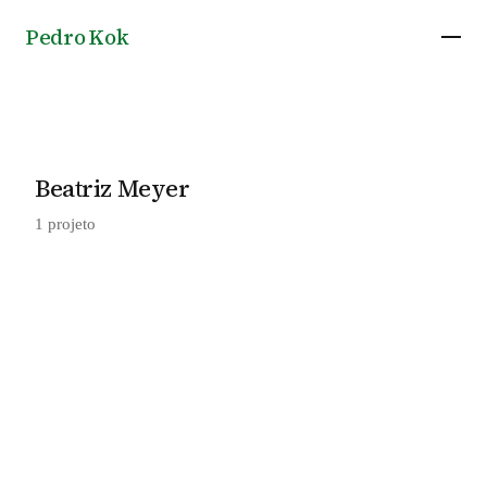
Pedro Kok
Beatriz Meyer
1 projeto
Casa Desembargador Mamede em São Paulo,
2018
por Beatriz Meyer e SIAA