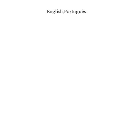
English
,
Português
op Century City, Los Angeles, EUA, por Standard