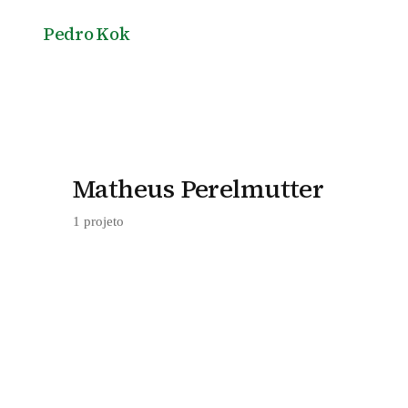
Pedro Kok
Matheus Perelmutter
1 projeto
Ost
Mei