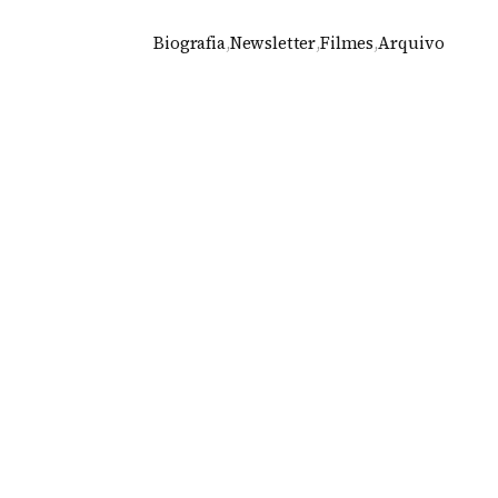
Biografia
,
Newsletter
,
Filmes
,
Arquivo
ulo, por Messina Rivas, Helena
2024