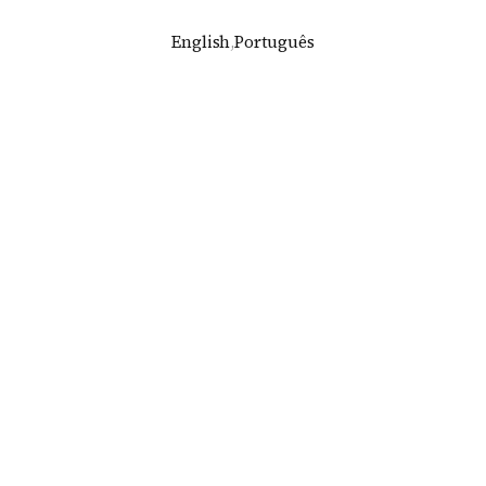
English
,
Português
ras Frescas: Cenografia para uma festa em São Pa
relles Arquitetura & Matheus Perelmutter