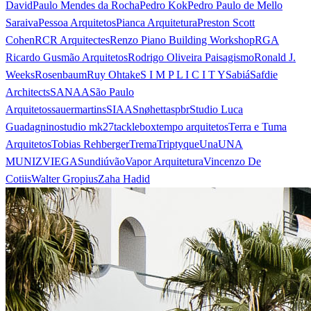
David
Paulo Mendes da Rocha
Pedro Kok
Pedro Paulo de Mello
Saraiva
Pessoa Arquitetos
Pianca Arquitetura
Preston Scott
Cohen
RCR Arquitectes
Renzo Piano Building Workshop
RGA
Ricardo Gusmão Arquitetos
Rodrigo Oliveira Paisagismo
Ronald J.
Weeks
Rosenbaum
Ruy Ohtake
S I M P L I C I T Y
Sabiá
Safdie
Architects
SANAA
São Paulo
Arquitetos
sauermartins
SIAA
Snøhetta
spbr
Studio Luca
Guadagnino
studio mk27
tacklebox
tempo arquitetos
Terra e Tuma
Arquitetos
Tobias Rehberger
Trema
Triptyque
Una
UNA
MUNIZVIEGAS
undiú
vão
Vapor Arquitetura
Vincenzo De
Cotiis
Walter Gropius
Zaha Hadid