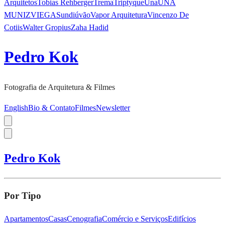
Arquitetos
Tobias Rehberger
Trema
Triptyque
Una
UNA
MUNIZVIEGAS
undiú
vão
Vapor Arquitetura
Vincenzo De
Cotiis
Walter Gropius
Zaha Hadid
Pedro Kok
Fotografia de Arquitetura & Filmes
English
Bio & Contato
Filmes
Newsletter
Pedro Kok
Por Tipo
Apartamentos
Casas
Cenografia
Comércio e Serviços
Edifícios