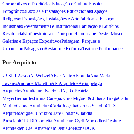
Corporativos e Escritórios
Educação e Cultura
Ensaios
Fotográficos
Escolas e Instalações Educacionais
Espaços
Religiosos
Exposições, Instalações e Arte
Fábricas e Espaços
Industriais
Governamental e Institucional
Habitação e Edifícios
Residenciais
Infraestrutura e Transporte
Landscape Design
Museus,
Galerias e Espaços Expositivos
Paisagem, Parques e
Urbanismo
Paisagismo
Restauro e Reforma
Teatro e Performance
Por Arquiteto
23 SUL
Aesop
Ai Weiwei
Alvar Aalto
Alvorada
Ana Maria
Tavares
Andrade Morettin
AR Arquitetos
Arquipelago
Arquitetos
Arquitetura Nacional
Ayako
Beatriz
Meyer
Bernardes
Bruna Canepa, Ciro Miguel & Juliana Braga
Cadu
Marino
Canoa Arquitetura
Carla Juaçaba
Caruso St John
CHX
Arquitetos
ciguë
CJ Studio
Clare Cousins
Claudia
Bresciani
CLUBE
Cornetta Arquitetura
Cyril Marsollier-Desir
de
Architekten Cie. Amsterdam
Denis Joelsons
DOK