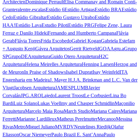
Architecten
Dominique Perrault
Elisa Commanay and Romain Conti-
Granteral
entre.escalas
Estúdio 6
Estúdio Artigas
Estúdio BRA
Estúdio
Cedo
Estúdio Gibraltar
Estúdio Gustavo Utrabo
Estúdio
HAA!
Estúdio Lava
Estudio Piloti
Estúdio PRG
Felipe Zene, Laura
Ferraz e Danilo Hideki
Fernando and Humberto Campana
Flávia
Gerab
Flávia Torres
Frida Escobedo
Gabriel Kogan
Gabriela Estefam
+ Augusto Kenji
Gávea Arquitetos
Gerrit Rietveld
GOAA
gru.a
Grupo
SP
GrupoDEArquitetura
Guido Otero Arquitetura
H2C
Arquitetura
Helena Meirelles Arquitetura
Henning Larsen
Herzog and
de Meuron
In Praise of Shadows
Isabel Duprat
Isay Weinfeld
ITA
Engenharia em Madeira
J. Mayer H.
J.A. Brinkman and L.C. Van der
Vlugt
Jacobsen Arquitetura
JAMESPLUMB
Javier
Corvalán
JPG.ARQ
Lajedo
Laurent Troost
Le Corbusier
Lina Bo
Bardi
Luiz Solano
Lukas Voellmy and Chasper Schmidlin
Maçonilio
Arquitetura
Marcelo Maia Rosa
March Studio
Mariana Caires
Mariana
Ferretti
Marianne Lardilleux
Matheus Perelmutter
Mecanoo
Messina
Rivas
Metro
Miguel Juliano
MVRDV
Neutelings Riedijk
Olafur
Eliasson
Oscar Niemeyer
Paulo Brazil E. Sant’Anna
Paulo