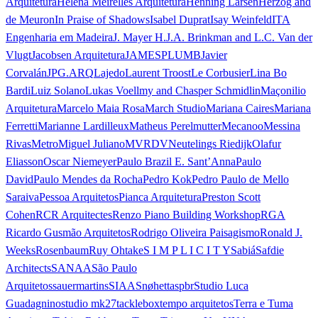
Arquitetura
Helena Meirelles Arquitetura
Henning Larsen
Herzog and
de Meuron
In Praise of Shadows
Isabel Duprat
Isay Weinfeld
ITA
Engenharia em Madeira
J. Mayer H.
J.A. Brinkman and L.C. Van der
Vlugt
Jacobsen Arquitetura
JAMESPLUMB
Javier
Corvalán
JPG.ARQ
Lajedo
Laurent Troost
Le Corbusier
Lina Bo
Bardi
Luiz Solano
Lukas Voellmy and Chasper Schmidlin
Maçonilio
Arquitetura
Marcelo Maia Rosa
March Studio
Mariana Caires
Mariana
Ferretti
Marianne Lardilleux
Matheus Perelmutter
Mecanoo
Messina
Rivas
Metro
Miguel Juliano
MVRDV
Neutelings Riedijk
Olafur
Eliasson
Oscar Niemeyer
Paulo Brazil E. Sant’Anna
Paulo
David
Paulo Mendes da Rocha
Pedro Kok
Pedro Paulo de Mello
Saraiva
Pessoa Arquitetos
Pianca Arquitetura
Preston Scott
Cohen
RCR Arquitectes
Renzo Piano Building Workshop
RGA
Ricardo Gusmão Arquitetos
Rodrigo Oliveira Paisagismo
Ronald J.
Weeks
Rosenbaum
Ruy Ohtake
S I M P L I C I T Y
Sabiá
Safdie
Architects
SANAA
São Paulo
Arquitetos
sauermartins
SIAA
Snøhetta
spbr
Studio Luca
Guadagnino
studio mk27
tacklebox
tempo arquitetos
Terra e Tuma