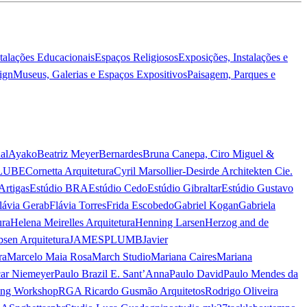
stalações Educacionais
Espaços Religiosos
Exposições, Instalações e
ign
Museus, Galerias e Espaços Expositivos
Paisagem, Parques e
al
Ayako
Beatriz Meyer
Bernardes
Bruna Canepa, Ciro Miguel &
LUBE
Cornetta Arquitetura
Cyril Marsollier-Desir
de Architekten Cie.
Artigas
Estúdio BRA
Estúdio Cedo
Estúdio Gibraltar
Estúdio Gustavo
lávia Gerab
Flávia Torres
Frida Escobedo
Gabriel Kogan
Gabriela
ura
Helena Meirelles Arquitetura
Henning Larsen
Herzog and de
bsen Arquitetura
JAMESPLUMB
Javier
ra
Marcelo Maia Rosa
March Studio
Mariana Caires
Mariana
ar Niemeyer
Paulo Brazil E. Sant’Anna
Paulo David
Paulo Mendes da
ing Workshop
RGA Ricardo Gusmão Arquitetos
Rodrigo Oliveira