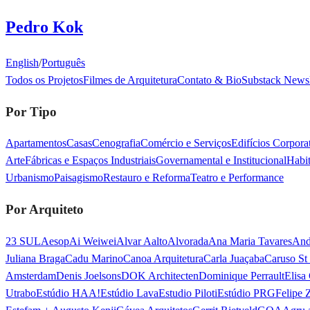
Pedro Kok
English
/
Português
Todos os Projetos
Filmes de Arquitetura
Contato & Bio
Substack Newsl
Por Tipo
Apartamentos
Casas
Cenografia
Comércio e Serviços
Edifícios Corporat
Arte
Fábricas e Espaços Industriais
Governamental e Institucional
Habit
Urbanismo
Paisagismo
Restauro e Reforma
Teatro e Performance
Por Arquiteto
23 SUL
Aesop
Ai Weiwei
Alvar Aalto
Alvorada
Ana Maria Tavares
And
Juliana Braga
Cadu Marino
Canoa Arquitetura
Carla Juaçaba
Caruso St
Amsterdam
Denis Joelsons
DOK Architecten
Dominique Perrault
Elisa
Utrabo
Estúdio HAA!
Estúdio Lava
Estudio Piloti
Estúdio PRG
Felipe 