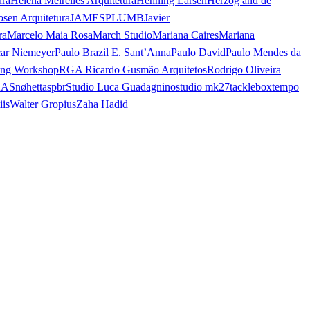
ura
Helena Meirelles Arquitetura
Henning Larsen
Herzog and de
bsen Arquitetura
JAMESPLUMB
Javier
ra
Marcelo Maia Rosa
March Studio
Mariana Caires
Mariana
ar Niemeyer
Paulo Brazil E. Sant’Anna
Paulo David
Paulo Mendes da
ing Workshop
RGA Ricardo Gusmão Arquitetos
Rodrigo Oliveira
AA
Snøhetta
spbr
Studio Luca Guadagnino
studio mk27
tacklebox
tempo
iis
Walter Gropius
Zaha Hadid