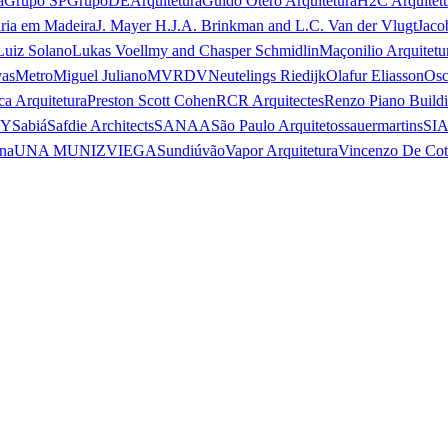
a
Grupo SP
GrupoDEArquitetura
Guido Otero Arquitetura
H2C Arquitet
ria em Madeira
J. Mayer H.
J.A. Brinkman and L.C. Van der Vlugt
Jaco
Luiz Solano
Lukas Voellmy and Chasper Schmidlin
Maçonilio Arquitetu
vas
Metro
Miguel Juliano
MVRDV
Neutelings Riedijk
Olafur Eliasson
Osc
ca Arquitetura
Preston Scott Cohen
RCR Arquitectes
Renzo Piano Build
 Y
Sabiá
Safdie Architects
SANAA
São Paulo Arquitetos
sauermartins
SI
na
UNA MUNIZVIEGAS
undiú
vão
Vapor Arquitetura
Vincenzo De Cot