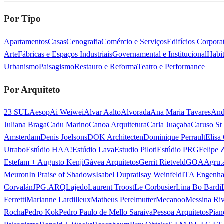
Por Tipo
Apartamentos
Casas
Cenografia
Comércio e Serviços
Edifícios Corporat
Arte
Fábricas e Espaços Industriais
Governamental e Institucional
Habit
Urbanismo
Paisagismo
Restauro e Reforma
Teatro e Performance
Por Arquiteto
23 SUL
Aesop
Ai Weiwei
Alvar Aalto
Alvorada
Ana Maria Tavares
And
Juliana Braga
Cadu Marino
Canoa Arquitetura
Carla Juaçaba
Caruso St
Amsterdam
Denis Joelsons
DOK Architecten
Dominique Perrault
Elisa
Utrabo
Estúdio HAA!
Estúdio Lava
Estudio Piloti
Estúdio PRG
Felipe 
Estefam + Augusto Kenji
Gávea Arquitetos
Gerrit Rietveld
GOAA
gru.
Meuron
In Praise of Shadows
Isabel Duprat
Isay Weinfeld
ITA Engenha
Corvalán
JPG.ARQ
Lajedo
Laurent Troost
Le Corbusier
Lina Bo Bardi
Ferretti
Marianne Lardilleux
Matheus Perelmutter
Mecanoo
Messina Ri
Rocha
Pedro Kok
Pedro Paulo de Mello Saraiva
Pessoa Arquitetos
Pian