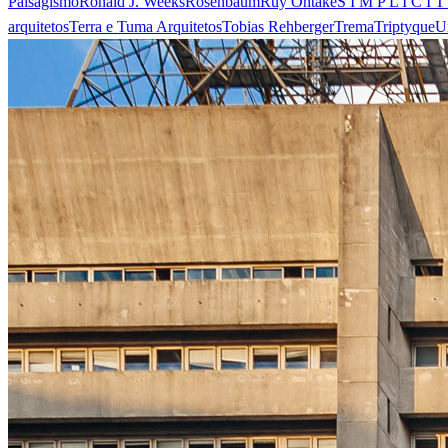
Paisagismo
Ronald J. Weeks
Rosenbaum
Ruy Ohtake
S I M P L I C I T
arquitetos
Terra e Tuma Arquitetos
Tobias Rehberger
Trema
Triptyque
U