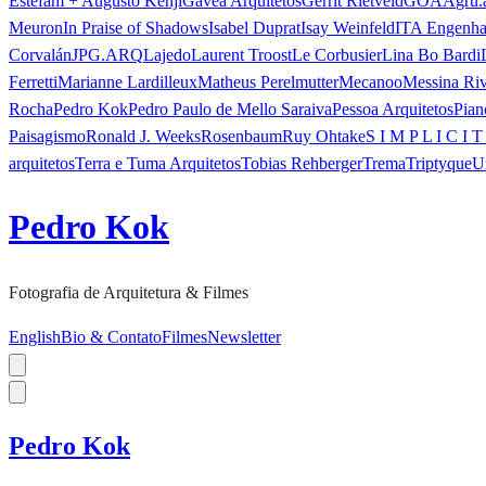
Estefam + Augusto Kenji
Gávea Arquitetos
Gerrit Rietveld
GOAA
gru.
Meuron
In Praise of Shadows
Isabel Duprat
Isay Weinfeld
ITA Engenha
Corvalán
JPG.ARQ
Lajedo
Laurent Troost
Le Corbusier
Lina Bo Bardi
Ferretti
Marianne Lardilleux
Matheus Perelmutter
Mecanoo
Messina Ri
Rocha
Pedro Kok
Pedro Paulo de Mello Saraiva
Pessoa Arquitetos
Pian
Paisagismo
Ronald J. Weeks
Rosenbaum
Ruy Ohtake
S I M P L I C I T
arquitetos
Terra e Tuma Arquitetos
Tobias Rehberger
Trema
Triptyque
U
Pedro Kok
Fotografia de Arquitetura & Filmes
English
Bio & Contato
Filmes
Newsletter
Pedro Kok