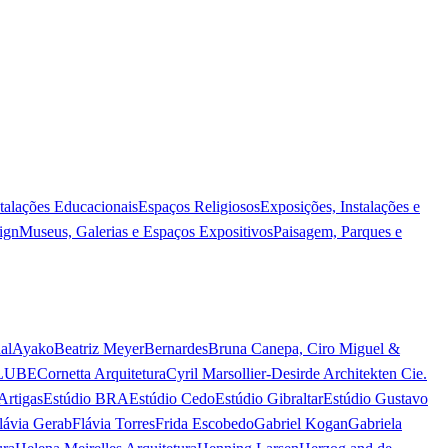
stalações Educacionais
Espaços Religiosos
Exposições, Instalações e
ign
Museus, Galerias e Espaços Expositivos
Paisagem, Parques e
al
Ayako
Beatriz Meyer
Bernardes
Bruna Canepa, Ciro Miguel &
LUBE
Cornetta Arquitetura
Cyril Marsollier-Desir
de Architekten Cie.
Artigas
Estúdio BRA
Estúdio Cedo
Estúdio Gibraltar
Estúdio Gustavo
lávia Gerab
Flávia Torres
Frida Escobedo
Gabriel Kogan
Gabriela