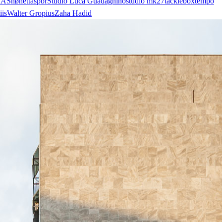
AA
Snøhetta
spbr
Studio Luca Guadagnino
studio mk27
tacklebox
tempo
iis
Walter Gropius
Zaha Hadid