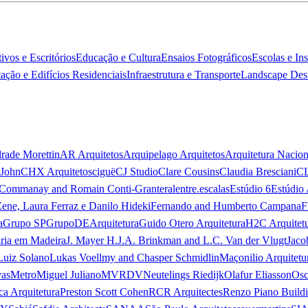
ivos e Escritórios
Educação e Cultura
Ensaios Fotográficos
Escolas e In
ação e Edifícios Residenciais
Infraestrutura e Transporte
Landscape Des
rade Morettin
AR Arquitetos
Arquipelago Arquitetos
Arquitetura Nacion
 John
CHX Arquitetos
ciguë
CJ Studio
Clare Cousins
Claudia Bresciani
C
 Commanay and Romain Conti-Granteral
entre.escalas
Estúdio 6
Estúdio 
Zene, Laura Ferraz e Danilo Hideki
Fernando and Humberto Campana
F
a
Grupo SP
GrupoDEArquitetura
Guido Otero Arquitetura
H2C Arquitet
ria em Madeira
J. Mayer H.
J.A. Brinkman and L.C. Van der Vlugt
Jaco
Luiz Solano
Lukas Voellmy and Chasper Schmidlin
Maçonilio Arquitetu
vas
Metro
Miguel Juliano
MVRDV
Neutelings Riedijk
Olafur Eliasson
Osc
ca Arquitetura
Preston Scott Cohen
RCR Arquitectes
Renzo Piano Build