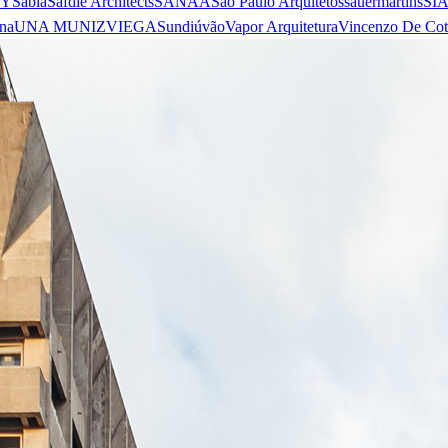
 Y
Sabiá
Safdie Architects
SANAA
São Paulo Arquitetos
sauermartins
SI
na
UNA MUNIZVIEGAS
undiú
vão
Vapor Arquitetura
Vincenzo De Cot