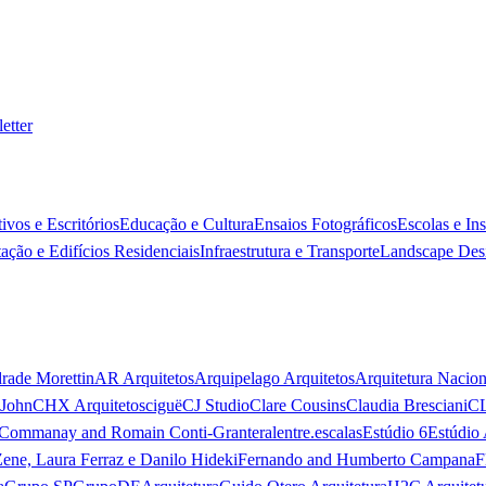
etter
ivos e Escritórios
Educação e Cultura
Ensaios Fotográficos
Escolas e In
ação e Edifícios Residenciais
Infraestrutura e Transporte
Landscape Des
rade Morettin
AR Arquitetos
Arquipelago Arquitetos
Arquitetura Nacion
 John
CHX Arquitetos
ciguë
CJ Studio
Clare Cousins
Claudia Bresciani
C
 Commanay and Romain Conti-Granteral
entre.escalas
Estúdio 6
Estúdio 
Zene, Laura Ferraz e Danilo Hideki
Fernando and Humberto Campana
F