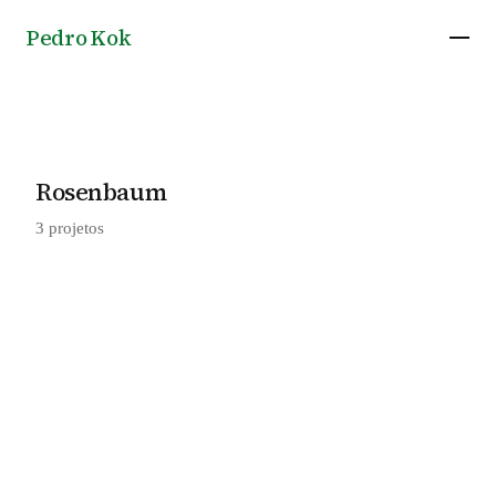
Pedro Kok
Rosenbaum
3 projetos
Vila dos Funcionários na Fazenda Canuanã,
2022
por Rosenbaum e Terra e Tuma Arquitetos
Moradias Infantis na Fazenda Canuanã, por
2017
Estúdio Gustavo Utrabo e Rosenbaum
Refeitório na Fazenda Canuanã, por
2022
Rosenbaum e Terra e Tuma Arquitetos