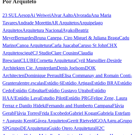
Por Arquiteto
23 SUL
Aesop
Ai Weiwei
Alvar Aalto
Alvorada
Ana Maria
Tavares
Andrade Morettin
AR Arquitetos
Arquipelago
Arquitetos
Arquitetura Nacional
Ayako
Beatriz
Meyer
Bernardes
Bruna Canepa, Ciro Miguel & Juliana Braga
Cadu
Marino
Canoa Arquitetura
Carla Juaçaba
Caruso St John
CHX
Arquitetos
ciguë
CJ Studio
Clare Cousins
Claudia
Bresciani
CLUBE
Cornetta Arquitetura
Cyril Marsollier-Desir
de
Architekten Cie. Amsterdam
Denis Joelsons
DOK
Architecten
Dominique Perrault
Elisa Commanay and Romain Conti-
Granteral
entre.escalas
Estúdio 6
Estúdio Artigas
Estúdio BRA
Estúdio
Cedo
Estúdio Gibraltar
Estúdio Gustavo Utrabo
Estúdio
HAA!
Estúdio Lava
Estudio Piloti
Estúdio PRG
Felipe Zene, Laura
Ferraz e Danilo Hideki
Fernando and Humberto Campana
Flávia
Gerab
Flávia Torres
Frida Escobedo
Gabriel Kogan
Gabriela Estefam
+ Augusto Kenji
Gávea Arquitetos
Gerrit Rietveld
GOAA
gru.a
Grupo
SP
GrupoDEArquitetura
Guido Otero Arquitetura
H2C