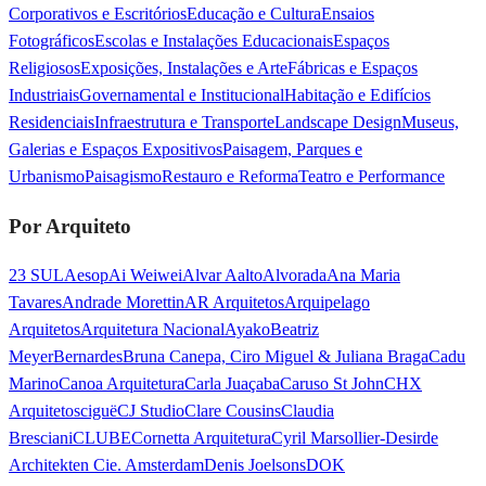
Corporativos e Escritórios
Educação e Cultura
Ensaios
Fotográficos
Escolas e Instalações Educacionais
Espaços
Religiosos
Exposições, Instalações e Arte
Fábricas e Espaços
Industriais
Governamental e Institucional
Habitação e Edifícios
Residenciais
Infraestrutura e Transporte
Landscape Design
Museus,
Galerias e Espaços Expositivos
Paisagem, Parques e
Urbanismo
Paisagismo
Restauro e Reforma
Teatro e Performance
Por Arquiteto
23 SUL
Aesop
Ai Weiwei
Alvar Aalto
Alvorada
Ana Maria
Tavares
Andrade Morettin
AR Arquitetos
Arquipelago
Arquitetos
Arquitetura Nacional
Ayako
Beatriz
Meyer
Bernardes
Bruna Canepa, Ciro Miguel & Juliana Braga
Cadu
Marino
Canoa Arquitetura
Carla Juaçaba
Caruso St John
CHX
Arquitetos
ciguë
CJ Studio
Clare Cousins
Claudia
Bresciani
CLUBE
Cornetta Arquitetura
Cyril Marsollier-Desir
de
Architekten Cie. Amsterdam
Denis Joelsons
DOK