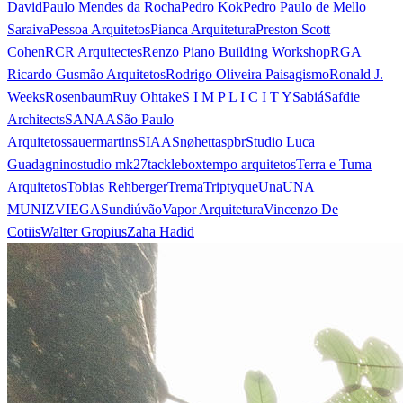
David
Paulo Mendes da Rocha
Pedro Kok
Pedro Paulo de Mello
Saraiva
Pessoa Arquitetos
Pianca Arquitetura
Preston Scott
Cohen
RCR Arquitectes
Renzo Piano Building Workshop
RGA
Ricardo Gusmão Arquitetos
Rodrigo Oliveira Paisagismo
Ronald J.
Weeks
Rosenbaum
Ruy Ohtake
S I M P L I C I T Y
Sabiá
Safdie
Architects
SANAA
São Paulo
Arquitetos
sauermartins
SIAA
Snøhetta
spbr
Studio Luca
Guadagnino
studio mk27
tacklebox
tempo arquitetos
Terra e Tuma
Arquitetos
Tobias Rehberger
Trema
Triptyque
Una
UNA
MUNIZVIEGAS
undiú
vão
Vapor Arquitetura
Vincenzo De
Cotiis
Walter Gropius
Zaha Hadid