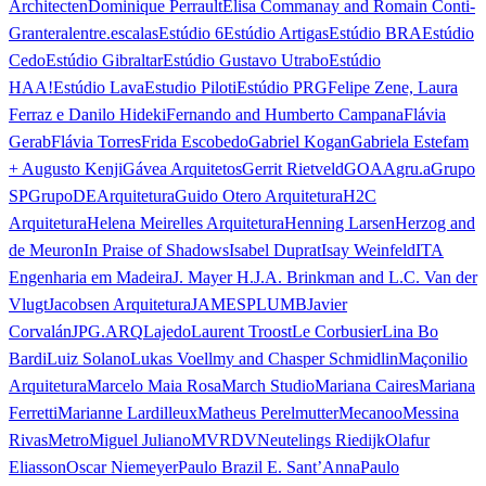
Architecten
Dominique Perrault
Elisa Commanay and Romain Conti-
Granteral
entre.escalas
Estúdio 6
Estúdio Artigas
Estúdio BRA
Estúdio
Cedo
Estúdio Gibraltar
Estúdio Gustavo Utrabo
Estúdio
HAA!
Estúdio Lava
Estudio Piloti
Estúdio PRG
Felipe Zene, Laura
Ferraz e Danilo Hideki
Fernando and Humberto Campana
Flávia
Gerab
Flávia Torres
Frida Escobedo
Gabriel Kogan
Gabriela Estefam
+ Augusto Kenji
Gávea Arquitetos
Gerrit Rietveld
GOAA
gru.a
Grupo
SP
GrupoDEArquitetura
Guido Otero Arquitetura
H2C
Arquitetura
Helena Meirelles Arquitetura
Henning Larsen
Herzog and
de Meuron
In Praise of Shadows
Isabel Duprat
Isay Weinfeld
ITA
Engenharia em Madeira
J. Mayer H.
J.A. Brinkman and L.C. Van der
Vlugt
Jacobsen Arquitetura
JAMESPLUMB
Javier
Corvalán
JPG.ARQ
Lajedo
Laurent Troost
Le Corbusier
Lina Bo
Bardi
Luiz Solano
Lukas Voellmy and Chasper Schmidlin
Maçonilio
Arquitetura
Marcelo Maia Rosa
March Studio
Mariana Caires
Mariana
Ferretti
Marianne Lardilleux
Matheus Perelmutter
Mecanoo
Messina
Rivas
Metro
Miguel Juliano
MVRDV
Neutelings Riedijk
Olafur
Eliasson
Oscar Niemeyer
Paulo Brazil E. Sant’Anna
Paulo