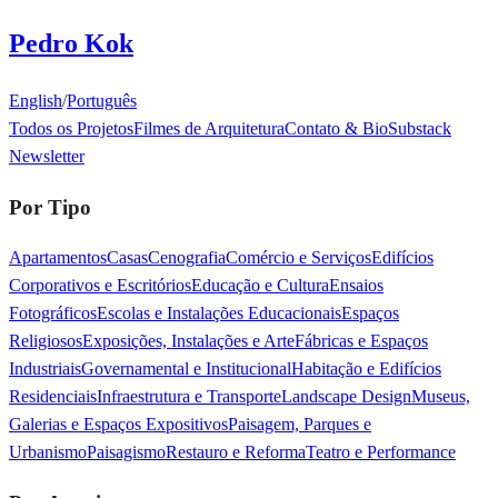
Pedro Kok
English
/
Português
Todos os Projetos
Filmes de Arquitetura
Contato & Bio
Substack
Newsletter
Por Tipo
Apartamentos
Casas
Cenografia
Comércio e Serviços
Edifícios
Corporativos e Escritórios
Educação e Cultura
Ensaios
Fotográficos
Escolas e Instalações Educacionais
Espaços
Religiosos
Exposições, Instalações e Arte
Fábricas e Espaços
Industriais
Governamental e Institucional
Habitação e Edifícios
Residenciais
Infraestrutura e Transporte
Landscape Design
Museus,
Galerias e Espaços Expositivos
Paisagem, Parques e
Urbanismo
Paisagismo
Restauro e Reforma
Teatro e Performance