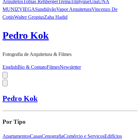
Arquitetos
Tobias Rehberger
Trema
Triptyque
Una
UNA
MUNIZVIEGAS
undiú
vão
Vapor Arquitetura
Vincenzo De
Cotiis
Walter Gropius
Zaha Hadid
Pedro Kok
Fotografia de Arquitetura & Filmes
English
Bio & Contato
Filmes
Newsletter
Pedro Kok
Por Tipo
Apartamentos
Casas
Cenografia
Comércio e Serviços
Edifícios