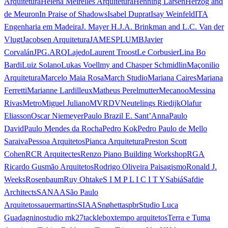
Arquitetura
Helena Meirelles Arquitetura
Henning Larsen
Herzog and
de Meuron
In Praise of Shadows
Isabel Duprat
Isay Weinfeld
ITA
Engenharia em Madeira
J. Mayer H.
J.A. Brinkman and L.C. Van der
Vlugt
Jacobsen Arquitetura
JAMESPLUMB
Javier
Corvalán
JPG.ARQ
Lajedo
Laurent Troost
Le Corbusier
Lina Bo
Bardi
Luiz Solano
Lukas Voellmy and Chasper Schmidlin
Maçonilio
Arquitetura
Marcelo Maia Rosa
March Studio
Mariana Caires
Mariana
Ferretti
Marianne Lardilleux
Matheus Perelmutter
Mecanoo
Messina
Rivas
Metro
Miguel Juliano
MVRDV
Neutelings Riedijk
Olafur
Eliasson
Oscar Niemeyer
Paulo Brazil E. Sant’Anna
Paulo
David
Paulo Mendes da Rocha
Pedro Kok
Pedro Paulo de Mello
Saraiva
Pessoa Arquitetos
Pianca Arquitetura
Preston Scott
Cohen
RCR Arquitectes
Renzo Piano Building Workshop
RGA
Ricardo Gusmão Arquitetos
Rodrigo Oliveira Paisagismo
Ronald J.
Weeks
Rosenbaum
Ruy Ohtake
S I M P L I C I T Y
Sabiá
Safdie
Architects
SANAA
São Paulo
Arquitetos
sauermartins
SIAA
Snøhetta
spbr
Studio Luca
Guadagnino
studio mk27
tacklebox
tempo arquitetos
Terra e Tuma