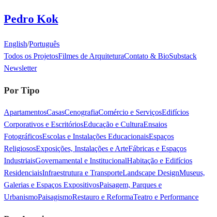
Pedro Kok
English
/
Português
Todos os Projetos
Filmes de Arquitetura
Contato & Bio
Substack
Newsletter
Por Tipo
Apartamentos
Casas
Cenografia
Comércio e Serviços
Edifícios
Corporativos e Escritórios
Educação e Cultura
Ensaios
Fotográficos
Escolas e Instalações Educacionais
Espaços
Religiosos
Exposições, Instalações e Arte
Fábricas e Espaços
Industriais
Governamental e Institucional
Habitação e Edifícios
Residenciais
Infraestrutura e Transporte
Landscape Design
Museus,
Galerias e Espaços Expositivos
Paisagem, Parques e
Urbanismo
Paisagismo
Restauro e Reforma
Teatro e Performance