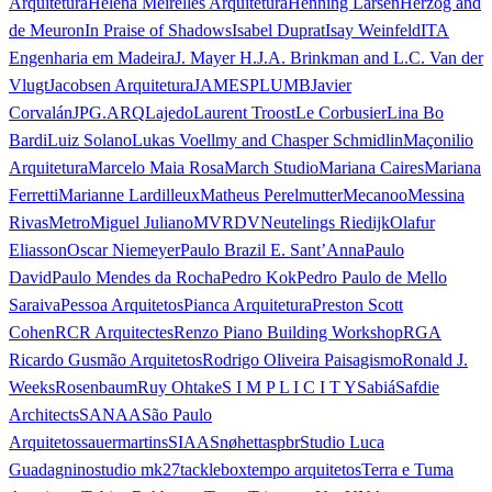
Arquitetura
Helena Meirelles Arquitetura
Henning Larsen
Herzog and
de Meuron
In Praise of Shadows
Isabel Duprat
Isay Weinfeld
ITA
Engenharia em Madeira
J. Mayer H.
J.A. Brinkman and L.C. Van der
Vlugt
Jacobsen Arquitetura
JAMESPLUMB
Javier
Corvalán
JPG.ARQ
Lajedo
Laurent Troost
Le Corbusier
Lina Bo
Bardi
Luiz Solano
Lukas Voellmy and Chasper Schmidlin
Maçonilio
Arquitetura
Marcelo Maia Rosa
March Studio
Mariana Caires
Mariana
Ferretti
Marianne Lardilleux
Matheus Perelmutter
Mecanoo
Messina
Rivas
Metro
Miguel Juliano
MVRDV
Neutelings Riedijk
Olafur
Eliasson
Oscar Niemeyer
Paulo Brazil E. Sant’Anna
Paulo
David
Paulo Mendes da Rocha
Pedro Kok
Pedro Paulo de Mello
Saraiva
Pessoa Arquitetos
Pianca Arquitetura
Preston Scott
Cohen
RCR Arquitectes
Renzo Piano Building Workshop
RGA
Ricardo Gusmão Arquitetos
Rodrigo Oliveira Paisagismo
Ronald J.
Weeks
Rosenbaum
Ruy Ohtake
S I M P L I C I T Y
Sabiá
Safdie
Architects
SANAA
São Paulo
Arquitetos
sauermartins
SIAA
Snøhetta
spbr
Studio Luca
Guadagnino
studio mk27
tacklebox
tempo arquitetos
Terra e Tuma