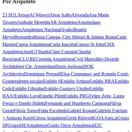
Por Arquiteto
23 SUL
Aesop
Ai Weiwei
Alvar Aalto
Alvorada
Ana Maria
Tavares
Andrade Morettin
AR Arquitetos
Arquipelago
Arquitetos
Arquitetura Nacional
Ayako
Beatriz
Meyer
Bernardes
Bruna Canepa, Ciro Miguel & Juliana Braga
Cadu
Marino
Canoa Arquitetura
Carla Juaçaba
Caruso St John
CHX
Arquitetos
ciguë
CJ Studio
Clare Cousins
Claudia
Bresciani
CLUBE
Cornetta Arquitetura
Cyril Marsollier-Desir
de
Architekten Cie. Amsterdam
Denis Joelsons
DOK
Architecten
Dominique Perrault
Elisa Commanay and Romain Conti-
Granteral
entre.escalas
Estúdio 6
Estúdio Artigas
Estúdio BRA
Estúdio
Cedo
Estúdio Gibraltar
Estúdio Gustavo Utrabo
Estúdio
HAA!
Estúdio Lava
Estudio Piloti
Estúdio PRG
Felipe Zene, Laura
Ferraz e Danilo Hideki
Fernando and Humberto Campana
Flávia
Gerab
Flávia Torres
Frida Escobedo
Gabriel Kogan
Gabriela Estefam
+ Augusto Kenji
Gávea Arquitetos
Gerrit Rietveld
GOAA
gru.a
Grupo
SP
GrupoDEArquitetura
Guido Otero Arquitetura
H2C