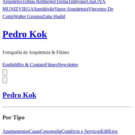
Arquitetos
Tobias Rehberger
Trema
Triptyque
Una
UNA
MUNIZVIEGAS
undiú
vão
Vapor Arquitetura
Vincenzo De
Cotiis
Walter Gropius
Zaha Hadid
Pedro Kok
Fotografia de Arquitetura & Filmes
English
Bio & Contato
Filmes
Newsletter
Pedro Kok
Por Tipo
Apartamentos
Casas
Cenografia
Comércio e Serviços
Edifícios