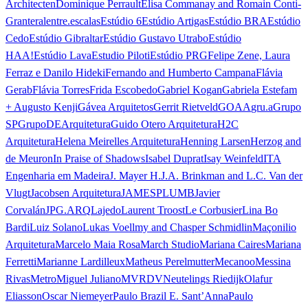
Architecten
Dominique Perrault
Elisa Commanay and Romain Conti-
Granteral
entre.escalas
Estúdio 6
Estúdio Artigas
Estúdio BRA
Estúdio
Cedo
Estúdio Gibraltar
Estúdio Gustavo Utrabo
Estúdio
HAA!
Estúdio Lava
Estudio Piloti
Estúdio PRG
Felipe Zene, Laura
Ferraz e Danilo Hideki
Fernando and Humberto Campana
Flávia
Gerab
Flávia Torres
Frida Escobedo
Gabriel Kogan
Gabriela Estefam
+ Augusto Kenji
Gávea Arquitetos
Gerrit Rietveld
GOAA
gru.a
Grupo
SP
GrupoDEArquitetura
Guido Otero Arquitetura
H2C
Arquitetura
Helena Meirelles Arquitetura
Henning Larsen
Herzog and
de Meuron
In Praise of Shadows
Isabel Duprat
Isay Weinfeld
ITA
Engenharia em Madeira
J. Mayer H.
J.A. Brinkman and L.C. Van der
Vlugt
Jacobsen Arquitetura
JAMESPLUMB
Javier
Corvalán
JPG.ARQ
Lajedo
Laurent Troost
Le Corbusier
Lina Bo
Bardi
Luiz Solano
Lukas Voellmy and Chasper Schmidlin
Maçonilio
Arquitetura
Marcelo Maia Rosa
March Studio
Mariana Caires
Mariana
Ferretti
Marianne Lardilleux
Matheus Perelmutter
Mecanoo
Messina
Rivas
Metro
Miguel Juliano
MVRDV
Neutelings Riedijk
Olafur
Eliasson
Oscar Niemeyer
Paulo Brazil E. Sant’Anna
Paulo