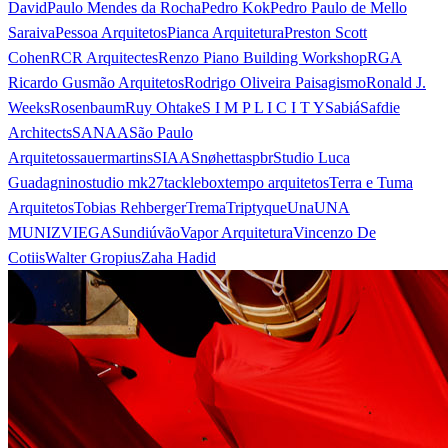
David
Paulo Mendes da Rocha
Pedro Kok
Pedro Paulo de Mello
Saraiva
Pessoa Arquitetos
Pianca Arquitetura
Preston Scott
Cohen
RCR Arquitectes
Renzo Piano Building Workshop
RGA
Ricardo Gusmão Arquitetos
Rodrigo Oliveira Paisagismo
Ronald J.
Weeks
Rosenbaum
Ruy Ohtake
S I M P L I C I T Y
Sabiá
Safdie
Architects
SANAA
São Paulo
Arquitetos
sauermartins
SIAA
Snøhetta
spbr
Studio Luca
Guadagnino
studio mk27
tacklebox
tempo arquitetos
Terra e Tuma
Arquitetos
Tobias Rehberger
Trema
Triptyque
Una
UNA
MUNIZVIEGAS
undiú
vão
Vapor Arquitetura
Vincenzo De
Cotiis
Walter Gropius
Zaha Hadid