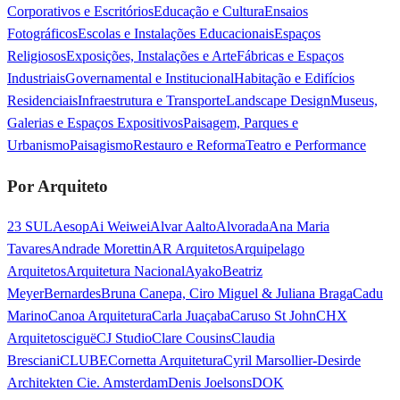
Corporativos e Escritórios
Educação e Cultura
Ensaios
Fotográficos
Escolas e Instalações Educacionais
Espaços
Religiosos
Exposições, Instalações e Arte
Fábricas e Espaços
Industriais
Governamental e Institucional
Habitação e Edifícios
Residenciais
Infraestrutura e Transporte
Landscape Design
Museus,
Galerias e Espaços Expositivos
Paisagem, Parques e
Urbanismo
Paisagismo
Restauro e Reforma
Teatro e Performance
Por Arquiteto
23 SUL
Aesop
Ai Weiwei
Alvar Aalto
Alvorada
Ana Maria
Tavares
Andrade Morettin
AR Arquitetos
Arquipelago
Arquitetos
Arquitetura Nacional
Ayako
Beatriz
Meyer
Bernardes
Bruna Canepa, Ciro Miguel & Juliana Braga
Cadu
Marino
Canoa Arquitetura
Carla Juaçaba
Caruso St John
CHX
Arquitetos
ciguë
CJ Studio
Clare Cousins
Claudia
Bresciani
CLUBE
Cornetta Arquitetura
Cyril Marsollier-Desir
de
Architekten Cie. Amsterdam
Denis Joelsons
DOK