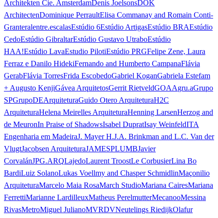
Architekten Cie. Amsterdam
Denis Joelsons
DOK
Architecten
Dominique Perrault
Elisa Commanay and Romain Conti-
Granteral
entre.escalas
Estúdio 6
Estúdio Artigas
Estúdio BRA
Estúdio
Cedo
Estúdio Gibraltar
Estúdio Gustavo Utrabo
Estúdio
HAA!
Estúdio Lava
Estudio Piloti
Estúdio PRG
Felipe Zene, Laura
Ferraz e Danilo Hideki
Fernando and Humberto Campana
Flávia
Gerab
Flávia Torres
Frida Escobedo
Gabriel Kogan
Gabriela Estefam
+ Augusto Kenji
Gávea Arquitetos
Gerrit Rietveld
GOAA
gru.a
Grupo
SP
GrupoDEArquitetura
Guido Otero Arquitetura
H2C
Arquitetura
Helena Meirelles Arquitetura
Henning Larsen
Herzog and
de Meuron
In Praise of Shadows
Isabel Duprat
Isay Weinfeld
ITA
Engenharia em Madeira
J. Mayer H.
J.A. Brinkman and L.C. Van der
Vlugt
Jacobsen Arquitetura
JAMESPLUMB
Javier
Corvalán
JPG.ARQ
Lajedo
Laurent Troost
Le Corbusier
Lina Bo
Bardi
Luiz Solano
Lukas Voellmy and Chasper Schmidlin
Maçonilio
Arquitetura
Marcelo Maia Rosa
March Studio
Mariana Caires
Mariana
Ferretti
Marianne Lardilleux
Matheus Perelmutter
Mecanoo
Messina
Rivas
Metro
Miguel Juliano
MVRDV
Neutelings Riedijk
Olafur