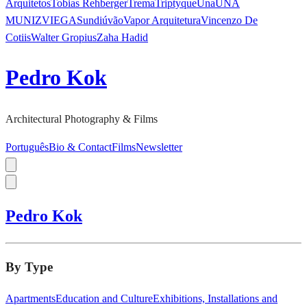
Arquitetos
Tobias Rehberger
Trema
Triptyque
Una
UNA
MUNIZVIEGAS
undiú
vão
Vapor Arquitetura
Vincenzo De
Cotiis
Walter Gropius
Zaha Hadid
Pedro Kok
Architectural Photography & Films
Português
Bio & Contact
Films
Newsletter
Pedro Kok
By Type
Apartments
Education and Culture
Exhibitions, Installations and