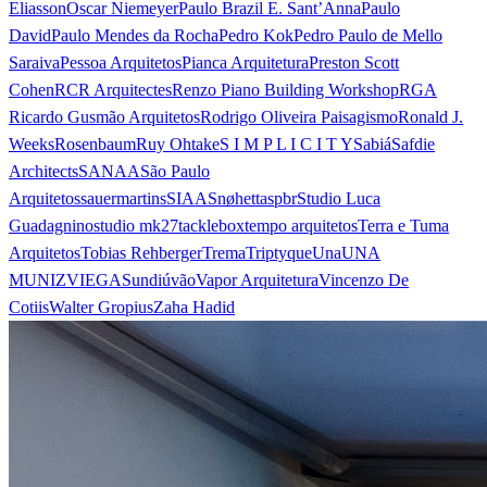
Eliasson
Oscar Niemeyer
Paulo Brazil E. Sant’Anna
Paulo
David
Paulo Mendes da Rocha
Pedro Kok
Pedro Paulo de Mello
Saraiva
Pessoa Arquitetos
Pianca Arquitetura
Preston Scott
Cohen
RCR Arquitectes
Renzo Piano Building Workshop
RGA
Ricardo Gusmão Arquitetos
Rodrigo Oliveira Paisagismo
Ronald J.
Weeks
Rosenbaum
Ruy Ohtake
S I M P L I C I T Y
Sabiá
Safdie
Architects
SANAA
São Paulo
Arquitetos
sauermartins
SIAA
Snøhetta
spbr
Studio Luca
Guadagnino
studio mk27
tacklebox
tempo arquitetos
Terra e Tuma
Arquitetos
Tobias Rehberger
Trema
Triptyque
Una
UNA
MUNIZVIEGAS
undiú
vão
Vapor Arquitetura
Vincenzo De
Cotiis
Walter Gropius
Zaha Hadid