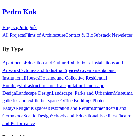
Pedro Kok
English
/
Português
All Projects
Films of Architecture
Contact & Bio
Substack Newsletter
By Type
Apartments
Education and Culture
Exhibitions, Installations and
Artwork
Factories and Industrial Spaces
Governamental and
Institutional
Houses
Housing and Collective Residential
Buildings
Infrastructure and Transportation
Landscape
Design
Landscape Design
Landscape, Parks and Urbanism
Museums,
galleries and exhibition spaces
Office Buildings
Photo
Essays
Religious spaces
Restoration and Refurbishment
Retail and
Commerce
Scenic Design
Schools and Educational Facilities
Theatre
and Performance