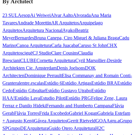
By Architect
23 SUL
Aesop
Ai Weiwei
Alvar Aalto
Alvorada
Ana Maria
Tavares
Andrade Morettin
AR Arquitetos
Arquipelago
Arquitetos
Arquitetura Nacional
Ayako
Beatriz
Meyer
Bernardes
Bruna Canepa, Ciro Miguel & Juliana Braga
Cadu
Marino
Canoa Arquitetura
Carla Juaçaba
Caruso St John
CHX
Arquitetos
ciguë
CJ Studio
Clare Cousins
Claudia
Bresciani
CLUBE
Cornetta Arquitetura
Cyril Marsollier-Desir
de
Architekten Cie. Amsterdam
Denis Joelsons
DOK
Architecten
Dominique Perrault
Elisa Commanay and Romain Conti-
Granteral
entre.escalas
Estúdio 6
Estúdio Artigas
Estúdio BRA
Estúdio
Cedo
Estúdio Gibraltar
Estúdio Gustavo Utrabo
Estúdio
HAA!
Estúdio Lava
Estudio Piloti
Estúdio PRG
Felipe Zene, Laura
Ferraz e Danilo Hideki
Fernando and Humberto Campana
Flávia
Gerab
Flávia Torres
Frida Escobedo
Gabriel Kogan
Gabriela Estefam
+ Augusto Kenji
Gávea Arquitetos
Gerrit Rietveld
GOAA
gru.a
Grupo
SP
GrupoDEArquitetura
Guido Otero Arquitetura
H2C