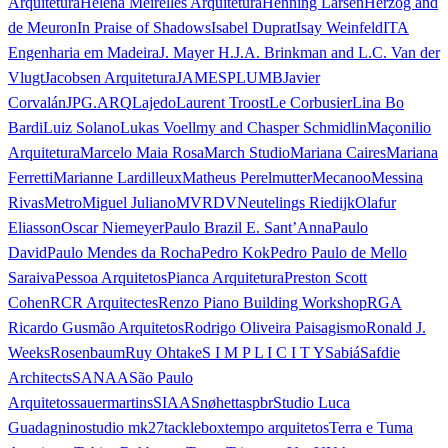
Arquitetura
Helena Meirelles Arquitetura
Henning Larsen
Herzog and
de Meuron
In Praise of Shadows
Isabel Duprat
Isay Weinfeld
ITA
Engenharia em Madeira
J. Mayer H.
J.A. Brinkman and L.C. Van der
Vlugt
Jacobsen Arquitetura
JAMESPLUMB
Javier
Corvalán
JPG.ARQ
Lajedo
Laurent Troost
Le Corbusier
Lina Bo
Bardi
Luiz Solano
Lukas Voellmy and Chasper Schmidlin
Maçonilio
Arquitetura
Marcelo Maia Rosa
March Studio
Mariana Caires
Mariana
Ferretti
Marianne Lardilleux
Matheus Perelmutter
Mecanoo
Messina
Rivas
Metro
Miguel Juliano
MVRDV
Neutelings Riedijk
Olafur
Eliasson
Oscar Niemeyer
Paulo Brazil E. Sant’Anna
Paulo
David
Paulo Mendes da Rocha
Pedro Kok
Pedro Paulo de Mello
Saraiva
Pessoa Arquitetos
Pianca Arquitetura
Preston Scott
Cohen
RCR Arquitectes
Renzo Piano Building Workshop
RGA
Ricardo Gusmão Arquitetos
Rodrigo Oliveira Paisagismo
Ronald J.
Weeks
Rosenbaum
Ruy Ohtake
S I M P L I C I T Y
Sabiá
Safdie
Architects
SANAA
São Paulo
Arquitetos
sauermartins
SIAA
Snøhetta
spbr
Studio Luca
Guadagnino
studio mk27
tacklebox
tempo arquitetos
Terra e Tuma