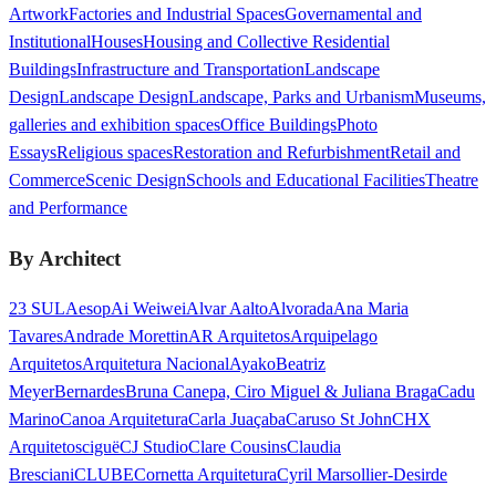
Artwork
Factories and Industrial Spaces
Governamental and
Institutional
Houses
Housing and Collective Residential
Buildings
Infrastructure and Transportation
Landscape
Design
Landscape Design
Landscape, Parks and Urbanism
Museums,
galleries and exhibition spaces
Office Buildings
Photo
Essays
Religious spaces
Restoration and Refurbishment
Retail and
Commerce
Scenic Design
Schools and Educational Facilities
Theatre
and Performance
By Architect
23 SUL
Aesop
Ai Weiwei
Alvar Aalto
Alvorada
Ana Maria
Tavares
Andrade Morettin
AR Arquitetos
Arquipelago
Arquitetos
Arquitetura Nacional
Ayako
Beatriz
Meyer
Bernardes
Bruna Canepa, Ciro Miguel & Juliana Braga
Cadu
Marino
Canoa Arquitetura
Carla Juaçaba
Caruso St John
CHX
Arquitetos
ciguë
CJ Studio
Clare Cousins
Claudia
Bresciani
CLUBE
Cornetta Arquitetura
Cyril Marsollier-Desir
de