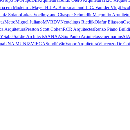
a
Grupo SP
GrupoDEArquitetura
Guido Otero Arquitetura
H2C Arquitet
ria em Madeira
J. Mayer H.
J.A. Brinkman and L.C. Van der Vlugt
Jaco
Luiz Solano
Lukas Voellmy and Chasper Schmidlin
Maçonilio Arquitetu
vas
Metro
Miguel Juliano
MVRDV
Neutelings Riedijk
Olafur Eliasson
Osc
ca Arquitetura
Preston Scott Cohen
RCR Arquitectes
Renzo Piano Build
 Y
Sabiá
Safdie Architects
SANAA
São Paulo Arquitetos
sauermartins
SI
na
UNA MUNIZVIEGAS
undiú
vão
Vapor Arquitetura
Vincenzo De Cot