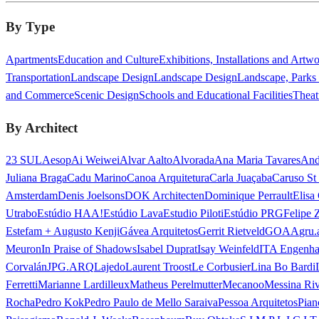
By Type
Apartments
Education and Culture
Exhibitions, Installations and Artw
Transportation
Landscape Design
Landscape Design
Landscape, Parks
and Commerce
Scenic Design
Schools and Educational Facilities
Theat
By Architect
23 SUL
Aesop
Ai Weiwei
Alvar Aalto
Alvorada
Ana Maria Tavares
And
Juliana Braga
Cadu Marino
Canoa Arquitetura
Carla Juaçaba
Caruso St
Amsterdam
Denis Joelsons
DOK Architecten
Dominique Perrault
Elisa
Utrabo
Estúdio HAA!
Estúdio Lava
Estudio Piloti
Estúdio PRG
Felipe 
Estefam + Augusto Kenji
Gávea Arquitetos
Gerrit Rietveld
GOAA
gru.
Meuron
In Praise of Shadows
Isabel Duprat
Isay Weinfeld
ITA Engenha
Corvalán
JPG.ARQ
Lajedo
Laurent Troost
Le Corbusier
Lina Bo Bardi
Ferretti
Marianne Lardilleux
Matheus Perelmutter
Mecanoo
Messina Ri
Rocha
Pedro Kok
Pedro Paulo de Mello Saraiva
Pessoa Arquitetos
Pian