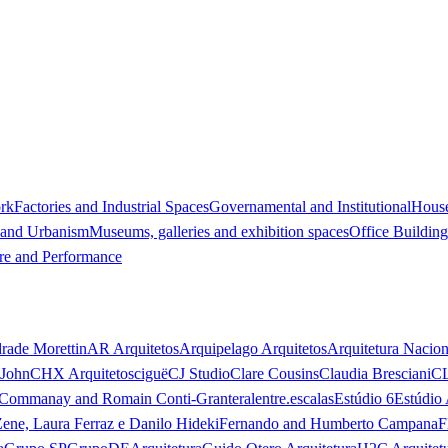
ork
Factories and Industrial Spaces
Governamental and Institutional
Hous
 and Urbanism
Museums, galleries and exhibition spaces
Office Building
re and Performance
rade Morettin
AR Arquitetos
Arquipelago Arquitetos
Arquitetura Nacion
 John
CHX Arquitetos
ciguë
CJ Studio
Clare Cousins
Claudia Bresciani
C
 Commanay and Romain Conti-Granteral
entre.escalas
Estúdio 6
Estúdio 
Zene, Laura Ferraz e Danilo Hideki
Fernando and Humberto Campana
F