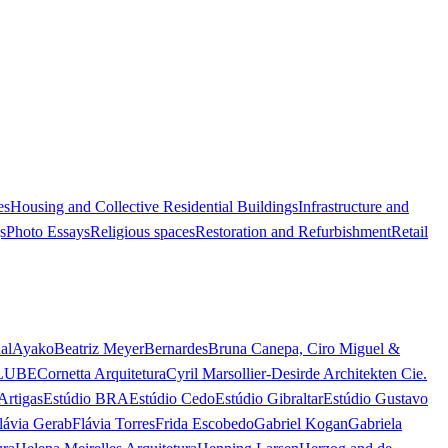
es
Housing and Collective Residential Buildings
Infrastructure and
s
Photo Essays
Religious spaces
Restoration and Refurbishment
Retail
al
Ayako
Beatriz Meyer
Bernardes
Bruna Canepa, Ciro Miguel &
LUBE
Cornetta Arquitetura
Cyril Marsollier-Desir
de Architekten Cie.
Artigas
Estúdio BRA
Estúdio Cedo
Estúdio Gibraltar
Estúdio Gustavo
lávia Gerab
Flávia Torres
Frida Escobedo
Gabriel Kogan
Gabriela