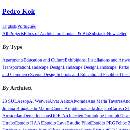
Pedro Kok
English
/
Português
All Projects
Films of Architecture
Contact & Bio
Substack Newsletter
By Type
Apartments
Education and Culture
Exhibitions, Installations and Artw
Transportation
Landscape Design
Landscape Design
Landscape, Parks
and Commerce
Scenic Design
Schools and Educational Facilities
Theat
By Architect
23 SUL
Aesop
Ai Weiwei
Alvar Aalto
Alvorada
Ana Maria Tavares
And
Juliana Braga
Cadu Marino
Canoa Arquitetura
Carla Juaçaba
Caruso St
Amsterdam
Denis Joelsons
DOK Architecten
Dominique Perrault
Elisa
Utrabo
Estúdio HAA!
Estúdio Lava
Estudio Piloti
Estúdio PRG
Felipe 