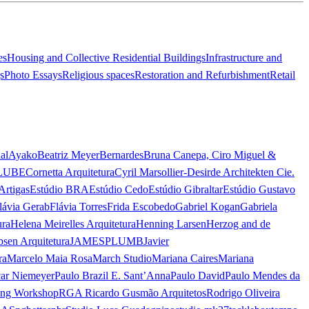
es
Housing and Collective Residential Buildings
Infrastructure and
s
Photo Essays
Religious spaces
Restoration and Refurbishment
Retail
al
Ayako
Beatriz Meyer
Bernardes
Bruna Canepa, Ciro Miguel &
LUBE
Cornetta Arquitetura
Cyril Marsollier-Desir
de Architekten Cie.
Artigas
Estúdio BRA
Estúdio Cedo
Estúdio Gibraltar
Estúdio Gustavo
lávia Gerab
Flávia Torres
Frida Escobedo
Gabriel Kogan
Gabriela
ura
Helena Meirelles Arquitetura
Henning Larsen
Herzog and de
bsen Arquitetura
JAMESPLUMB
Javier
ra
Marcelo Maia Rosa
March Studio
Mariana Caires
Mariana
ar Niemeyer
Paulo Brazil E. Sant’Anna
Paulo David
Paulo Mendes da
ing Workshop
RGA Ricardo Gusmão Arquitetos
Rodrigo Oliveira