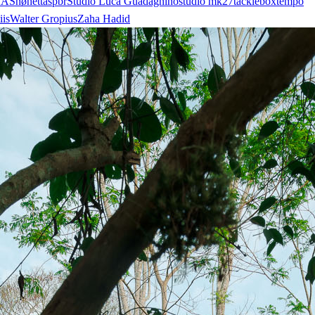
AA
Snøhetta
spbr
Studio Luca Guadagnino
studio mk27
tacklebox
tempo
iis
Walter Gropius
Zaha Hadid