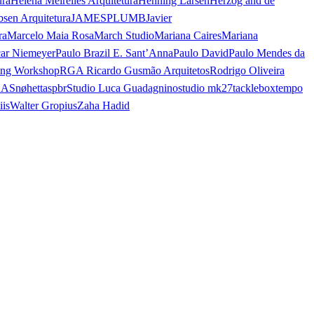
ura
Helena Meirelles Arquitetura
Henning Larsen
Herzog and de
bsen Arquitetura
JAMESPLUMB
Javier
ra
Marcelo Maia Rosa
March Studio
Mariana Caires
Mariana
ar Niemeyer
Paulo Brazil E. Sant’Anna
Paulo David
Paulo Mendes da
ing Workshop
RGA Ricardo Gusmão Arquitetos
Rodrigo Oliveira
AA
Snøhetta
spbr
Studio Luca Guadagnino
studio mk27
tacklebox
tempo
iis
Walter Gropius
Zaha Hadid