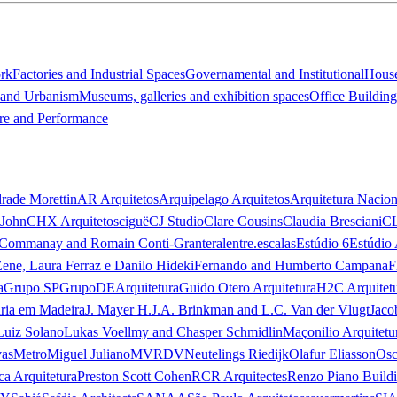
ork
Factories and Industrial Spaces
Governamental and Institutional
Hous
 and Urbanism
Museums, galleries and exhibition spaces
Office Building
re and Performance
rade Morettin
AR Arquitetos
Arquipelago Arquitetos
Arquitetura Nacion
 John
CHX Arquitetos
ciguë
CJ Studio
Clare Cousins
Claudia Bresciani
C
 Commanay and Romain Conti-Granteral
entre.escalas
Estúdio 6
Estúdio 
Zene, Laura Ferraz e Danilo Hideki
Fernando and Humberto Campana
F
a
Grupo SP
GrupoDEArquitetura
Guido Otero Arquitetura
H2C Arquitet
ria em Madeira
J. Mayer H.
J.A. Brinkman and L.C. Van der Vlugt
Jaco
Luiz Solano
Lukas Voellmy and Chasper Schmidlin
Maçonilio Arquitetu
vas
Metro
Miguel Juliano
MVRDV
Neutelings Riedijk
Olafur Eliasson
Osc
ca Arquitetura
Preston Scott Cohen
RCR Arquitectes
Renzo Piano Build