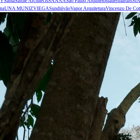
 Y
Sabiá
Safdie Architects
SANAA
São Paulo Arquitetos
sauermartins
SI
na
UNA MUNIZVIEGAS
undiú
vão
Vapor Arquitetura
Vincenzo De Cot