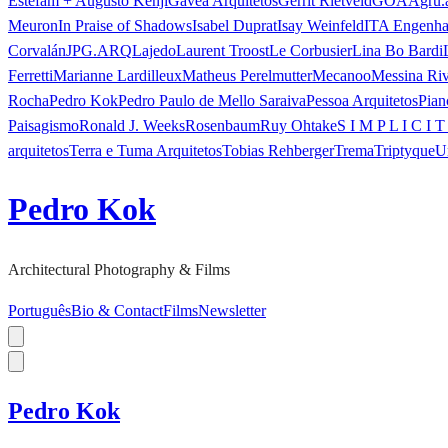
Estefam + Augusto Kenji
Gávea Arquitetos
Gerrit Rietveld
GOAA
gru.
Meuron
In Praise of Shadows
Isabel Duprat
Isay Weinfeld
ITA Engenha
Corvalán
JPG.ARQ
Lajedo
Laurent Troost
Le Corbusier
Lina Bo Bardi
Ferretti
Marianne Lardilleux
Matheus Perelmutter
Mecanoo
Messina Ri
Rocha
Pedro Kok
Pedro Paulo de Mello Saraiva
Pessoa Arquitetos
Pian
Paisagismo
Ronald J. Weeks
Rosenbaum
Ruy Ohtake
S I M P L I C I T
arquitetos
Terra e Tuma Arquitetos
Tobias Rehberger
Trema
Triptyque
U
Pedro Kok
Architectural Photography & Films
Português
Bio & Contact
Films
Newsletter
Pedro Kok