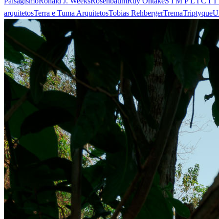
Paisagismo
Ronald J. Weeks
Rosenbaum
Ruy Ohtake
S I M P L I C I T
arquitetos
Terra e Tuma Arquitetos
Tobias Rehberger
Trema
Triptyque
U