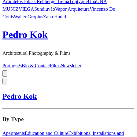
Arquitetos
Tobias Rehberger
Trema
Triptyque
Una
UNA
MUNIZVIEGAS
undiú
vão
Vapor Arquitetura
Vincenzo De
Cotiis
Walter Gropius
Zaha Hadid
Pedro Kok
Architectural Photography & Films
Português
Bio & Contact
Films
Newsletter
Pedro Kok
By Type
Apartments
Education and Culture
Exhibitions, Installations and