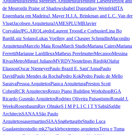
Arquitetura
Helena Meirelles Arquitetura
Henning Larsen
Herzog and
de Meuron
In Praise of Shadows
Isabel Duprat
Isay Weinfeld
ITA
Engenharia em Madeira
J. Mayer H.
J.A. Brinkman and L.C. Van der
Vlugt
Jacobsen Arquitetura
JAMESPLUMB
Javier
Corvalán
JPG.ARQ
Lajedo
Laurent Troost
Le Corbusier
Lina Bo
Bardi
Luiz Solano
Lukas Voellmy and Chasper Schmidlin
Maçonilio
Arquitetura
Marcelo Maia Rosa
March Studio
Mariana Caires
Mariana
Ferretti
Marianne Lardilleux
Matheus Perelmutter
Mecanoo
Messina
Rivas
Metro
Miguel Juliano
MVRDV
Neutelings Riedijk
Olafur
Eliasson
Oscar Niemeyer
Paulo Brazil E. Sant’Anna
Paulo
David
Paulo Mendes da Rocha
Pedro Kok
Pedro Paulo de Mello
Saraiva
Pessoa Arquitetos
Pianca Arquitetura
Preston Scott
Cohen
RCR Arquitectes
Renzo Piano Building Workshop
RGA
Ricardo Gusmão Arquitetos
Rodrigo Oliveira Paisagismo
Ronald J.
Weeks
Rosenbaum
Ruy Ohtake
S I M P L I C I T Y
Sabiá
Safdie
Architects
SANAA
São Paulo
Arquitetos
sauermartins
SIAA
Snøhetta
spbr
Studio Luca
Guadagnino
studio mk27
tacklebox
tempo arquitetos
Terra e Tuma