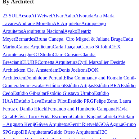
By Architect
23 SUL
Aesop
Ai Weiwei
Alvar Aalto
Alvorada
Ana Maria
Tavares
Andrade Morettin
AR Arquitetos
Arquipelago
Arquitetos
Arquitetura Nacional
Ayako
Beatriz
Meyer
Bernardes
Bruna Canepa, Ciro Miguel & Juliana Braga
Cadu
Marino
Canoa Arquitetura
Carla Juaçaba
Caruso St John
CHX
Arquitetos
ciguë
CJ Studio
Clare Cousins
Claudia
Bresciani
CLUBE
Cornetta Arquitetura
Cyril Marsollier-Desir
de
Architekten Cie. Amsterdam
Denis Joelsons
DOK
Architecten
Dominique Perrault
Elisa Commanay and Romain Conti-
Granteral
entre.escalas
Estúdio 6
Estúdio Artigas
Estúdio BRA
Estúdio
Cedo
Estúdio Gibraltar
Estúdio Gustavo Utrabo
Estúdio
HAA!
Estúdio Lava
Estudio Piloti
Estúdio PRG
Felipe Zene, Laura
Ferraz e Danilo Hideki
Fernando and Humberto Campana
Flávia
Gerab
Flávia Torres
Frida Escobedo
Gabriel Kogan
Gabriela Estefam
+ Augusto Kenji
Gávea Arquitetos
Gerrit Rietveld
GOAA
gru.a
Grupo
SP
GrupoDEArquitetura
Guido Otero Arquitetura
H2C