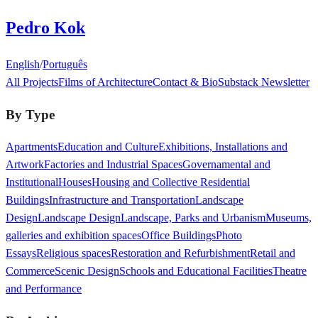
Pedro Kok
English
/
Português
All Projects
Films of Architecture
Contact & Bio
Substack Newsletter
By Type
Apartments
Education and Culture
Exhibitions, Installations and
Artwork
Factories and Industrial Spaces
Governamental and
Institutional
Houses
Housing and Collective Residential
Buildings
Infrastructure and Transportation
Landscape
Design
Landscape Design
Landscape, Parks and Urbanism
Museums,
galleries and exhibition spaces
Office Buildings
Photo
Essays
Religious spaces
Restoration and Refurbishment
Retail and
Commerce
Scenic Design
Schools and Educational Facilities
Theatre
and Performance