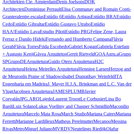
Architekten Cie. Amsterdam
Denis Joelsons
DOK
Architecten
Dominique Perrault
Elisa Commanay and Romain Conti-
Granteral
entre.escalas
Estúdio 6
Estúdio Artigas
Estúdio BRA
Estúdio
Cedo
Estúdio Gibraltar
Estúdio Gustavo Utrabo
Estúdio
HAA!
Estúdio Lava
Estudio Piloti
Estúdio PRG
Felipe Zene, Laura
Ferraz e Danilo Hideki
Fernando and Humberto Campana
Flávia
Gerab
Flávia Torres
Frida Escobedo
Gabriel Kogan
Gabriela Estefam
+ Augusto Kenji
Gávea Arquitetos
Gerrit Rietveld
GOAA
gru.a
Grupo
SP
GrupoDEArquitetura
Guido Otero Arquitetura
H2C
Arquitetura
Helena Meirelles Arquitetura
Henning Larsen
Herzog and
de Meuron
In Praise of Shadows
Isabel Duprat
Isay Weinfeld
ITA
Engenharia em Madeira
J. Mayer H.
J.A. Brinkman and L.C. Van der
Vlugt
Jacobsen Arquitetura
JAMESPLUMB
Javier
Corvalán
JPG.ARQ
Lajedo
Laurent Troost
Le Corbusier
Lina Bo
Bardi
Luiz Solano
Lukas Voellmy and Chasper Schmidlin
Maçonilio
Arquitetura
Marcelo Maia Rosa
March Studio
Mariana Caires
Mariana
Ferretti
Marianne Lardilleux
Matheus Perelmutter
Mecanoo
Messina
Rivas
Metro
Miguel Juliano
MVRDV
Neutelings Riedijk
Olafur