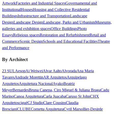
Artwork
Factories and Industrial Spaces
Governamental and
Institutional
Houses
Housing and Collective Residential
Buildings
Infrastructure and Transportation
Landscape
Design
Landscape Design
Landscape, Parks and Urbanism
Museums,
galleries and exhibition spaces
Office Buildings
Photo
Essays
Religious spaces
Restoration and Refurbishment
Retail and
Commerce
Scenic Design
Schools and Educational Facilities
Theatre
and Performance
By Architect
23 SUL
Aesop
Ai Weiwei
Alvar Aalto
Alvorada
Ana Maria
Tavares
Andrade Morettin
AR Arquitetos
Arquipelago
Arquitetos
Arquitetura Nacional
Ayako
Beatriz
Meyer
Bernardes
Bruna Canepa, Ciro Miguel & Juliana Braga
Cadu
Marino
Canoa Arquitetura
Carla Juaçaba
Caruso St John
CHX
Arquitetos
ciguë
CJ Studio
Clare Cousins
Claudia
Bresciani
CLUBE
Cornetta Arquitetura
Cyril Marsollier-Desir
de