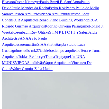
Eliasson
Oscar Niemeyer
Paulo Brazil E. Sant’Anna
Paulo
David
Paulo Mendes da Rocha
Pedro Kok
Pedro Paulo de Mello
Saraiva
Pessoa Arquitetos
Pianca Arquitetura
Preston Scott
Cohen
RCR Arquitectes
Renzo Piano Building Workshop
RGA
Ricardo Gusmão Arquitetos
Rodrigo Oliveira Paisagismo
Ronald J.
Weeks
Rosenbaum
Ruy Ohtake
S I M P L I C I T Y
Sabiá
Safdie
Architects
SANAA
São Paulo
Arquitetos
sauermartins
SIAA
Snøhetta
spbr
Studio Luca
Guadagnino
studio mk27
tacklebox
tempo arquitetos
Terra e Tuma
Arquitetos
Tobias Rehberger
Trema
Triptyque
Una
UNA
MUNIZVIEGAS
undiú
vão
Vapor Arquitetura
Vincenzo De
Cotiis
Walter Gropius
Zaha Hadid