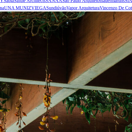
 Y
Sabiá
Safdie Architects
SANAA
São Paulo Arquitetos
sauermartins
SI
na
UNA MUNIZVIEGAS
undiú
vão
Vapor Arquitetura
Vincenzo De Cot