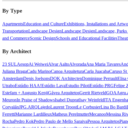
By Type
Apartments
Education and Culture
Exhibitions, Installations and Artw
Transportation
Landscape Design
Landscape Design
Landscape, Parks
and Commerce
Scenic Design
Schools and Educational Facilities
Theat
By Architect
23 SUL
Aesop
Ai Weiwei
Alvar Aalto
Alvorada
Ana Maria Tavares
And
Juliana Braga
Cadu Marino
Canoa Arquitetura
Carla Juaçaba
Caruso St
Amsterdam
Denis Joelsons
DOK Architecten
Dominique Perrault
Elisa
Utrabo
Estúdio HAA!
Estúdio Lava
Estudio Piloti
Estúdio PRG
Felipe 
Estefam + Augusto Kenji
Gávea Arquitetos
Gerrit Rietveld
GOAA
gru.
Meuron
In Praise of Shadows
Isabel Duprat
Isay Weinfeld
ITA Engenha
Corvalán
JPG.ARQ
Lajedo
Laurent Troost
Le Corbusier
Lina Bo Bardi
Ferretti
Marianne Lardilleux
Matheus Perelmutter
Mecanoo
Messina Ri
Rocha
Pedro Kok
Pedro Paulo de Mello Saraiva
Pessoa Arquitetos
Pian