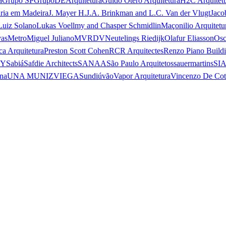
a
Grupo SP
GrupoDEArquitetura
Guido Otero Arquitetura
H2C Arquitet
ria em Madeira
J. Mayer H.
J.A. Brinkman and L.C. Van der Vlugt
Jaco
Luiz Solano
Lukas Voellmy and Chasper Schmidlin
Maçonilio Arquitetu
vas
Metro
Miguel Juliano
MVRDV
Neutelings Riedijk
Olafur Eliasson
Osc
ca Arquitetura
Preston Scott Cohen
RCR Arquitectes
Renzo Piano Build
 Y
Sabiá
Safdie Architects
SANAA
São Paulo Arquitetos
sauermartins
SI
na
UNA MUNIZVIEGAS
undiú
vão
Vapor Arquitetura
Vincenzo De Cot