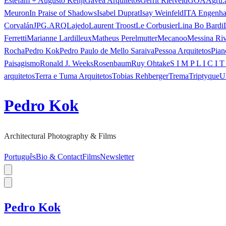
Estefam + Augusto Kenji
Gávea Arquitetos
Gerrit Rietveld
GOAA
gru.
Meuron
In Praise of Shadows
Isabel Duprat
Isay Weinfeld
ITA Engenha
Corvalán
JPG.ARQ
Lajedo
Laurent Troost
Le Corbusier
Lina Bo Bardi
Ferretti
Marianne Lardilleux
Matheus Perelmutter
Mecanoo
Messina Ri
Rocha
Pedro Kok
Pedro Paulo de Mello Saraiva
Pessoa Arquitetos
Pian
Paisagismo
Ronald J. Weeks
Rosenbaum
Ruy Ohtake
S I M P L I C I T
arquitetos
Terra e Tuma Arquitetos
Tobias Rehberger
Trema
Triptyque
U
Pedro Kok
Architectural Photography & Films
Português
Bio & Contact
Films
Newsletter
Pedro Kok