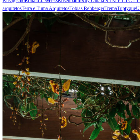
Paisagismo
Ronald J. Weeks
Rosenbaum
Ruy Ohtake
S I M P L I C I T
arquitetos
Terra e Tuma Arquitetos
Tobias Rehberger
Trema
Triptyque
U