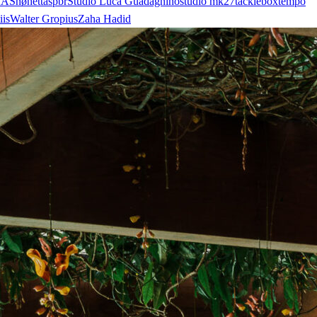
AA
Snøhetta
spbr
Studio Luca Guadagnino
studio mk27
tacklebox
tempo
iis
Walter Gropius
Zaha Hadid