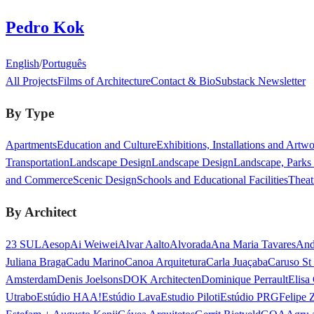
Pedro Kok
English
/
Português
All Projects
Films of Architecture
Contact & Bio
Substack Newsletter
By Type
Apartments
Education and Culture
Exhibitions, Installations and Artw
Transportation
Landscape Design
Landscape Design
Landscape, Parks
and Commerce
Scenic Design
Schools and Educational Facilities
Theat
By Architect
23 SUL
Aesop
Ai Weiwei
Alvar Aalto
Alvorada
Ana Maria Tavares
And
Juliana Braga
Cadu Marino
Canoa Arquitetura
Carla Juaçaba
Caruso St
Amsterdam
Denis Joelsons
DOK Architecten
Dominique Perrault
Elisa
Utrabo
Estúdio HAA!
Estúdio Lava
Estudio Piloti
Estúdio PRG
Felipe 