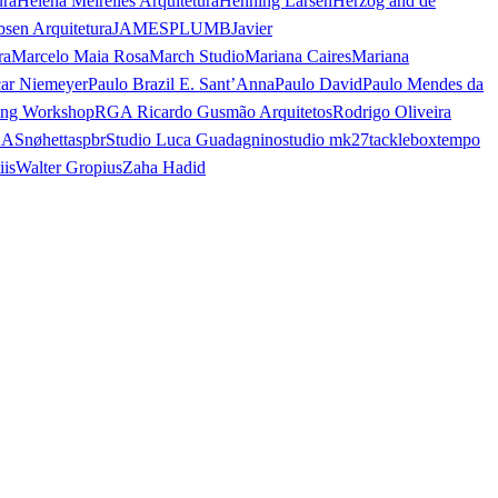
ura
Helena Meirelles Arquitetura
Henning Larsen
Herzog and de
bsen Arquitetura
JAMESPLUMB
Javier
ra
Marcelo Maia Rosa
March Studio
Mariana Caires
Mariana
ar Niemeyer
Paulo Brazil E. Sant’Anna
Paulo David
Paulo Mendes da
ing Workshop
RGA Ricardo Gusmão Arquitetos
Rodrigo Oliveira
AA
Snøhetta
spbr
Studio Luca Guadagnino
studio mk27
tacklebox
tempo
iis
Walter Gropius
Zaha Hadid