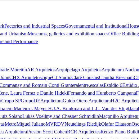
ork
Factories and Industrial Spaces
Governamental and Institutional
Hous
 and Urbanism
Museums, galleries and exhibition spaces
Office Building
re and Performance
rade Morettin
AR Arquitetos
Arquipelago Arquitetos
Arquitetura Nacion
 John
CHX Arquitetos
ciguë
CJ Studio
Clare Cousins
Claudia Bresciani
C
 Commanay and Romain Conti-Granteral
entre.escalas
Estúdio 6
Estúdio 
Zene, Laura Ferraz e Danilo Hideki
Fernando and Humberto Campana
F
a
Grupo SP
GrupoDEArquitetura
Guido Otero Arquitetura
H2C Arquitet
ria em Madeira
J. Mayer H.
J.A. Brinkman and L.C. Van der Vlugt
Jaco
Luiz Solano
Lukas Voellmy and Chasper Schmidlin
Maçonilio Arquitetu
vas
Metro
Miguel Juliano
MVRDV
Neutelings Riedijk
Olafur Eliasson
Osc
ca Arquitetura
Preston Scott Cohen
RCR Arquitectes
Renzo Piano Build