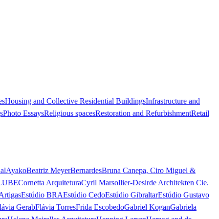
es
Housing and Collective Residential Buildings
Infrastructure and
s
Photo Essays
Religious spaces
Restoration and Refurbishment
Retail
al
Ayako
Beatriz Meyer
Bernardes
Bruna Canepa, Ciro Miguel &
LUBE
Cornetta Arquitetura
Cyril Marsollier-Desir
de Architekten Cie.
Artigas
Estúdio BRA
Estúdio Cedo
Estúdio Gibraltar
Estúdio Gustavo
lávia Gerab
Flávia Torres
Frida Escobedo
Gabriel Kogan
Gabriela