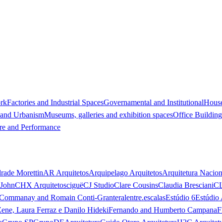
ork
Factories and Industrial Spaces
Governamental and Institutional
Hous
 and Urbanism
Museums, galleries and exhibition spaces
Office Building
re and Performance
rade Morettin
AR Arquitetos
Arquipelago Arquitetos
Arquitetura Nacion
 John
CHX Arquitetos
ciguë
CJ Studio
Clare Cousins
Claudia Bresciani
C
 Commanay and Romain Conti-Granteral
entre.escalas
Estúdio 6
Estúdio 
Zene, Laura Ferraz e Danilo Hideki
Fernando and Humberto Campana
F