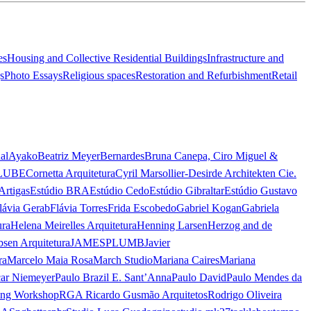
es
Housing and Collective Residential Buildings
Infrastructure and
s
Photo Essays
Religious spaces
Restoration and Refurbishment
Retail
al
Ayako
Beatriz Meyer
Bernardes
Bruna Canepa, Ciro Miguel &
LUBE
Cornetta Arquitetura
Cyril Marsollier-Desir
de Architekten Cie.
Artigas
Estúdio BRA
Estúdio Cedo
Estúdio Gibraltar
Estúdio Gustavo
lávia Gerab
Flávia Torres
Frida Escobedo
Gabriel Kogan
Gabriela
ura
Helena Meirelles Arquitetura
Henning Larsen
Herzog and de
bsen Arquitetura
JAMESPLUMB
Javier
ra
Marcelo Maia Rosa
March Studio
Mariana Caires
Mariana
ar Niemeyer
Paulo Brazil E. Sant’Anna
Paulo David
Paulo Mendes da
ing Workshop
RGA Ricardo Gusmão Arquitetos
Rodrigo Oliveira