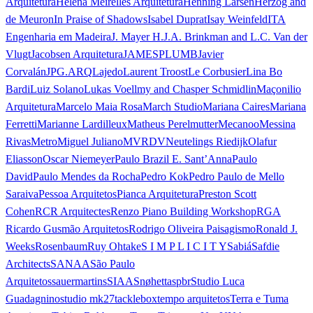
Arquitetura
Helena Meirelles Arquitetura
Henning Larsen
Herzog and
de Meuron
In Praise of Shadows
Isabel Duprat
Isay Weinfeld
ITA
Engenharia em Madeira
J. Mayer H.
J.A. Brinkman and L.C. Van der
Vlugt
Jacobsen Arquitetura
JAMESPLUMB
Javier
Corvalán
JPG.ARQ
Lajedo
Laurent Troost
Le Corbusier
Lina Bo
Bardi
Luiz Solano
Lukas Voellmy and Chasper Schmidlin
Maçonilio
Arquitetura
Marcelo Maia Rosa
March Studio
Mariana Caires
Mariana
Ferretti
Marianne Lardilleux
Matheus Perelmutter
Mecanoo
Messina
Rivas
Metro
Miguel Juliano
MVRDV
Neutelings Riedijk
Olafur
Eliasson
Oscar Niemeyer
Paulo Brazil E. Sant’Anna
Paulo
David
Paulo Mendes da Rocha
Pedro Kok
Pedro Paulo de Mello
Saraiva
Pessoa Arquitetos
Pianca Arquitetura
Preston Scott
Cohen
RCR Arquitectes
Renzo Piano Building Workshop
RGA
Ricardo Gusmão Arquitetos
Rodrigo Oliveira Paisagismo
Ronald J.
Weeks
Rosenbaum
Ruy Ohtake
S I M P L I C I T Y
Sabiá
Safdie
Architects
SANAA
São Paulo
Arquitetos
sauermartins
SIAA
Snøhetta
spbr
Studio Luca
Guadagnino
studio mk27
tacklebox
tempo arquitetos
Terra e Tuma