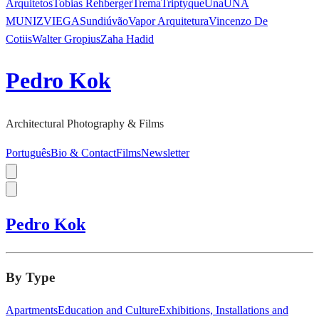
Arquitetos
Tobias Rehberger
Trema
Triptyque
Una
UNA
MUNIZVIEGAS
undiú
vão
Vapor Arquitetura
Vincenzo De
Cotiis
Walter Gropius
Zaha Hadid
Pedro Kok
Architectural Photography & Films
Português
Bio & Contact
Films
Newsletter
Pedro Kok
By Type
Apartments
Education and Culture
Exhibitions, Installations and