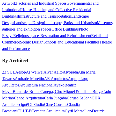
Artwork
Factories and Industrial Spaces
Governamental and
Institutional
Houses
Housing and Collective Residential
Buildings
Infrastructure and Transportation
Landscape
Design
Landscape Design
Landscape, Parks and Urbanism
Museums,
galleries and exhibition spaces
Office Buildings
Photo
Essays
Religious spaces
Restoration and Refurbishment
Retail and
Commerce
Scenic Design
Schools and Educational Facilities
Theatre
and Performance
By Architect
23 SUL
Aesop
Ai Weiwei
Alvar Aalto
Alvorada
Ana Maria
Tavares
Andrade Morettin
AR Arquitetos
Arquipelago
Arquitetos
Arquitetura Nacional
Ayako
Beatriz
Meyer
Bernardes
Bruna Canepa, Ciro Miguel & Juliana Braga
Cadu
Marino
Canoa Arquitetura
Carla Juaçaba
Caruso St John
CHX
Arquitetos
ciguë
CJ Studio
Clare Cousins
Claudia
Bresciani
CLUBE
Cornetta Arquitetura
Cyril Marsollier-Desir
de