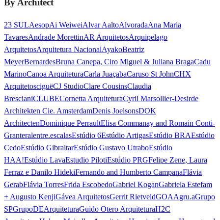
By Architect
23 SUL
Aesop
Ai Weiwei
Alvar Aalto
Alvorada
Ana Maria
Tavares
Andrade Morettin
AR Arquitetos
Arquipelago
Arquitetos
Arquitetura Nacional
Ayako
Beatriz
Meyer
Bernardes
Bruna Canepa, Ciro Miguel & Juliana Braga
Cadu
Marino
Canoa Arquitetura
Carla Juaçaba
Caruso St John
CHX
Arquitetos
ciguë
CJ Studio
Clare Cousins
Claudia
Bresciani
CLUBE
Cornetta Arquitetura
Cyril Marsollier-Desir
de
Architekten Cie. Amsterdam
Denis Joelsons
DOK
Architecten
Dominique Perrault
Elisa Commanay and Romain Conti-
Granteral
entre.escalas
Estúdio 6
Estúdio Artigas
Estúdio BRA
Estúdio
Cedo
Estúdio Gibraltar
Estúdio Gustavo Utrabo
Estúdio
HAA!
Estúdio Lava
Estudio Piloti
Estúdio PRG
Felipe Zene, Laura
Ferraz e Danilo Hideki
Fernando and Humberto Campana
Flávia
Gerab
Flávia Torres
Frida Escobedo
Gabriel Kogan
Gabriela Estefam
+ Augusto Kenji
Gávea Arquitetos
Gerrit Rietveld
GOAA
gru.a
Grupo
SP
GrupoDEArquitetura
Guido Otero Arquitetura
H2C