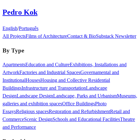
Pedro Kok
English
/
Português
All Projects
Films of Architecture
Contact & Bio
Substack Newsletter
By Type
Apartments
Education and Culture
Exhibitions, Installations and
Artwork
Factories and Industrial Spaces
Governamental and
Institutional
Houses
Housing and Collective Residential
Buildings
Infrastructure and Transportation
Landscape
Design
Landscape Design
Landscape, Parks and Urbanism
Museums,
galleries and exhibition spaces
Office Buildings
Photo
Essays
Religious spaces
Restoration and Refurbishment
Retail and
Commerce
Scenic Design
Schools and Educational Facilities
Theatre
and Performance