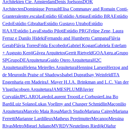
Architekten Cie. Amsterdam
Denis Joelsons
DOK
Architecten
Dominique Perrault
Elisa Commanay and Romain Conti-
Granteral
entre.escalas
Estúdio 6
Estúdio Artigas
Estúdio BRA
Estúdio
Cedo
Estúdio Gibraltar
Estúdio Gustavo Utrabo
Estúdio
HAA!
Estúdio Lava
Estudio Piloti
Estúdio PRG
Felipe Zene, Laura
Ferraz e Danilo Hideki
Fernando and Humberto Campana
Flávia
Gerab
Flávia Torres
Frida Escobedo
Gabriel Kogan
Gabriela Estefam
+ Augusto Kenji
Gávea Arquitetos
Gerrit Rietveld
GOAA
gru.a
Grupo
SP
GrupoDEArquitetura
Guido Otero Arquitetura
H2C
Arquitetura
Helena Meirelles Arquitetura
Henning Larsen
Herzog and
de Meuron
In Praise of Shadows
Isabel Duprat
Isay Weinfeld
ITA
Engenharia em Madeira
J. Mayer H.
J.A. Brinkman and L.C. Van der
Vlugt
Jacobsen Arquitetura
JAMESPLUMB
Javier
Corvalán
JPG.ARQ
Lajedo
Laurent Troost
Le Corbusier
Lina Bo
Bardi
Luiz Solano
Lukas Voellmy and Chasper Schmidlin
Maçonilio
Arquitetura
Marcelo Maia Rosa
March Studio
Mariana Caires
Mariana
Ferretti
Marianne Lardilleux
Matheus Perelmutter
Mecanoo
Messina
Rivas
Metro
Miguel Juliano
MVRDV
Neutelings Riedijk
Olafur