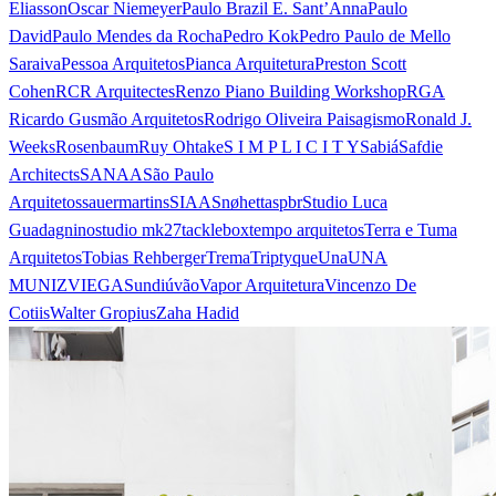
Eliasson
Oscar Niemeyer
Paulo Brazil E. Sant’Anna
Paulo
David
Paulo Mendes da Rocha
Pedro Kok
Pedro Paulo de Mello
Saraiva
Pessoa Arquitetos
Pianca Arquitetura
Preston Scott
Cohen
RCR Arquitectes
Renzo Piano Building Workshop
RGA
Ricardo Gusmão Arquitetos
Rodrigo Oliveira Paisagismo
Ronald J.
Weeks
Rosenbaum
Ruy Ohtake
S I M P L I C I T Y
Sabiá
Safdie
Architects
SANAA
São Paulo
Arquitetos
sauermartins
SIAA
Snøhetta
spbr
Studio Luca
Guadagnino
studio mk27
tacklebox
tempo arquitetos
Terra e Tuma
Arquitetos
Tobias Rehberger
Trema
Triptyque
Una
UNA
MUNIZVIEGAS
undiú
vão
Vapor Arquitetura
Vincenzo De
Cotiis
Walter Gropius
Zaha Hadid