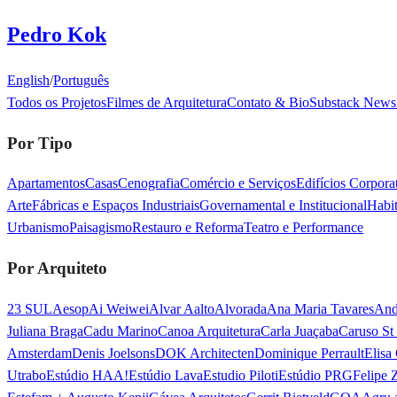
Pedro Kok
English
/
Português
Todos os Projetos
Filmes de Arquitetura
Contato & Bio
Substack Newsl
Por Tipo
Apartamentos
Casas
Cenografia
Comércio e Serviços
Edifícios Corporat
Arte
Fábricas e Espaços Industriais
Governamental e Institucional
Habit
Urbanismo
Paisagismo
Restauro e Reforma
Teatro e Performance
Por Arquiteto
23 SUL
Aesop
Ai Weiwei
Alvar Aalto
Alvorada
Ana Maria Tavares
And
Juliana Braga
Cadu Marino
Canoa Arquitetura
Carla Juaçaba
Caruso St
Amsterdam
Denis Joelsons
DOK Architecten
Dominique Perrault
Elisa
Utrabo
Estúdio HAA!
Estúdio Lava
Estudio Piloti
Estúdio PRG
Felipe 