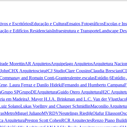
ivos e Escritórios
Educação e Cultura
Ensaios Fotográficos
Escolas e In
ação e Edifícios Residenciais
Infraestrutura e Transporte
Landscape Des
rade Morettin
AR Arquitetos
Arquipelago Arquitetos
Arquitetura Nacion
 John
CHX Arquitetos
ciguë
CJ Studio
Clare Cousins
Claudia Bresciani
C
 Commanay and Romain Conti-Granteral
entre.escalas
Estúdio 6
Estúdio 
Zene, Laura Ferraz e Danilo Hideki
Fernando and Humberto Campana
F
a
Grupo SP
GrupoDEArquitetura
Guido Otero Arquitetura
H2C Arquitet
ria em Madeira
J. Mayer H.
J.A. Brinkman and L.C. Van der Vlugt
Jaco
Luiz Solano
Lukas Voellmy and Chasper Schmidlin
Maçonilio Arquitetu
vas
Metro
Miguel Juliano
MVRDV
Neutelings Riedijk
Olafur Eliasson
Osc
ca Arquitetura
Preston Scott Cohen
RCR Arquitectes
Renzo Piano Build