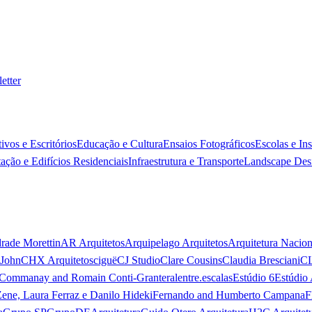
etter
ivos e Escritórios
Educação e Cultura
Ensaios Fotográficos
Escolas e In
ação e Edifícios Residenciais
Infraestrutura e Transporte
Landscape Des
rade Morettin
AR Arquitetos
Arquipelago Arquitetos
Arquitetura Nacion
 John
CHX Arquitetos
ciguë
CJ Studio
Clare Cousins
Claudia Bresciani
C
 Commanay and Romain Conti-Granteral
entre.escalas
Estúdio 6
Estúdio 
Zene, Laura Ferraz e Danilo Hideki
Fernando and Humberto Campana
F