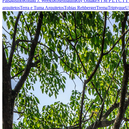
Paisagismo
Ronald J. Weeks
Rosenbaum
Ruy Ohtake
S I M P L I C I T
arquitetos
Terra e Tuma Arquitetos
Tobias Rehberger
Trema
Triptyque
U