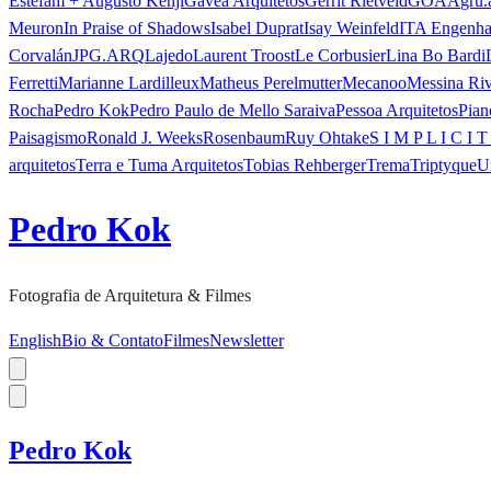
Estefam + Augusto Kenji
Gávea Arquitetos
Gerrit Rietveld
GOAA
gru.
Meuron
In Praise of Shadows
Isabel Duprat
Isay Weinfeld
ITA Engenha
Corvalán
JPG.ARQ
Lajedo
Laurent Troost
Le Corbusier
Lina Bo Bardi
Ferretti
Marianne Lardilleux
Matheus Perelmutter
Mecanoo
Messina Ri
Rocha
Pedro Kok
Pedro Paulo de Mello Saraiva
Pessoa Arquitetos
Pian
Paisagismo
Ronald J. Weeks
Rosenbaum
Ruy Ohtake
S I M P L I C I T
arquitetos
Terra e Tuma Arquitetos
Tobias Rehberger
Trema
Triptyque
U
Pedro Kok
Fotografia de Arquitetura & Filmes
English
Bio & Contato
Filmes
Newsletter
Pedro Kok