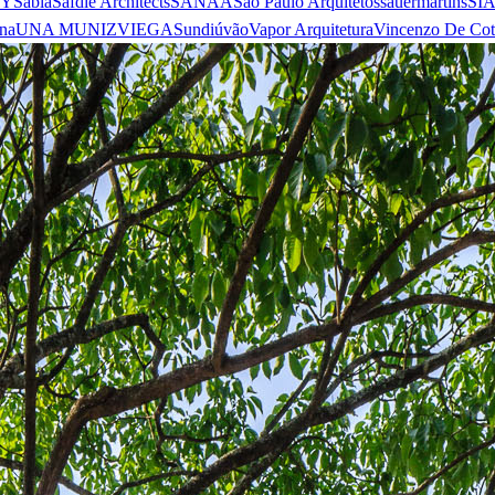
 Y
Sabiá
Safdie Architects
SANAA
São Paulo Arquitetos
sauermartins
SI
na
UNA MUNIZVIEGAS
undiú
vão
Vapor Arquitetura
Vincenzo De Cot