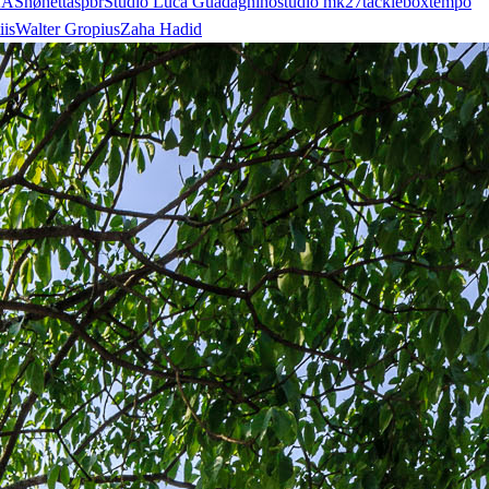
AA
Snøhetta
spbr
Studio Luca Guadagnino
studio mk27
tacklebox
tempo
iis
Walter Gropius
Zaha Hadid