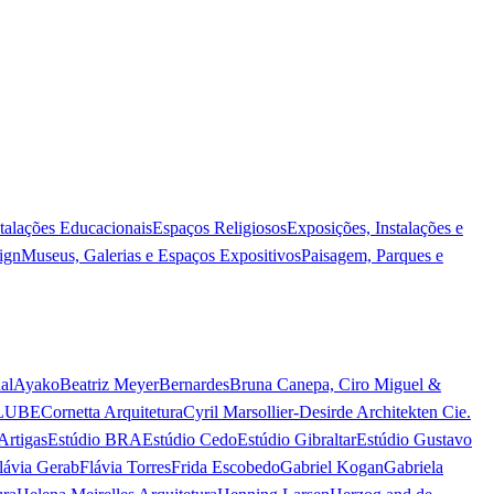
stalações Educacionais
Espaços Religiosos
Exposições, Instalações e
ign
Museus, Galerias e Espaços Expositivos
Paisagem, Parques e
al
Ayako
Beatriz Meyer
Bernardes
Bruna Canepa, Ciro Miguel &
LUBE
Cornetta Arquitetura
Cyril Marsollier-Desir
de Architekten Cie.
Artigas
Estúdio BRA
Estúdio Cedo
Estúdio Gibraltar
Estúdio Gustavo
lávia Gerab
Flávia Torres
Frida Escobedo
Gabriel Kogan
Gabriela