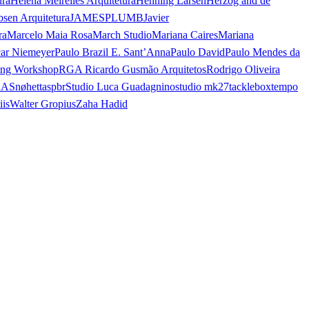
ura
Helena Meirelles Arquitetura
Henning Larsen
Herzog and de
bsen Arquitetura
JAMESPLUMB
Javier
ra
Marcelo Maia Rosa
March Studio
Mariana Caires
Mariana
ar Niemeyer
Paulo Brazil E. Sant’Anna
Paulo David
Paulo Mendes da
ing Workshop
RGA Ricardo Gusmão Arquitetos
Rodrigo Oliveira
AA
Snøhetta
spbr
Studio Luca Guadagnino
studio mk27
tacklebox
tempo
iis
Walter Gropius
Zaha Hadid