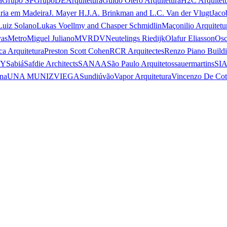
a
Grupo SP
GrupoDEArquitetura
Guido Otero Arquitetura
H2C Arquitet
ria em Madeira
J. Mayer H.
J.A. Brinkman and L.C. Van der Vlugt
Jaco
Luiz Solano
Lukas Voellmy and Chasper Schmidlin
Maçonilio Arquitetu
vas
Metro
Miguel Juliano
MVRDV
Neutelings Riedijk
Olafur Eliasson
Osc
ca Arquitetura
Preston Scott Cohen
RCR Arquitectes
Renzo Piano Build
 Y
Sabiá
Safdie Architects
SANAA
São Paulo Arquitetos
sauermartins
SI
na
UNA MUNIZVIEGAS
undiú
vão
Vapor Arquitetura
Vincenzo De Cot