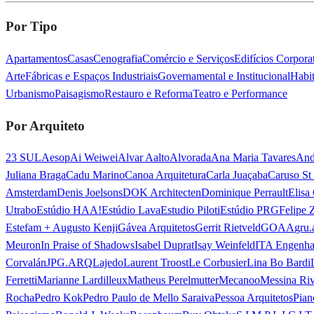
Por Tipo
Apartamentos
Casas
Cenografia
Comércio e Serviços
Edifícios Corporat
Arte
Fábricas e Espaços Industriais
Governamental e Institucional
Habit
Urbanismo
Paisagismo
Restauro e Reforma
Teatro e Performance
Por Arquiteto
23 SUL
Aesop
Ai Weiwei
Alvar Aalto
Alvorada
Ana Maria Tavares
And
Juliana Braga
Cadu Marino
Canoa Arquitetura
Carla Juaçaba
Caruso St
Amsterdam
Denis Joelsons
DOK Architecten
Dominique Perrault
Elisa
Utrabo
Estúdio HAA!
Estúdio Lava
Estudio Piloti
Estúdio PRG
Felipe 
Estefam + Augusto Kenji
Gávea Arquitetos
Gerrit Rietveld
GOAA
gru.
Meuron
In Praise of Shadows
Isabel Duprat
Isay Weinfeld
ITA Engenha
Corvalán
JPG.ARQ
Lajedo
Laurent Troost
Le Corbusier
Lina Bo Bardi
Ferretti
Marianne Lardilleux
Matheus Perelmutter
Mecanoo
Messina Ri
Rocha
Pedro Kok
Pedro Paulo de Mello Saraiva
Pessoa Arquitetos
Pian