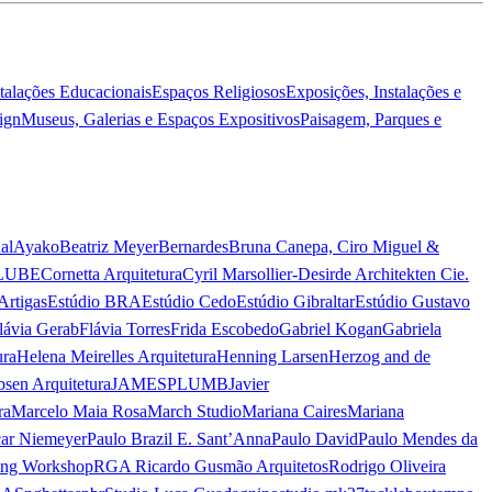
stalações Educacionais
Espaços Religiosos
Exposições, Instalações e
ign
Museus, Galerias e Espaços Expositivos
Paisagem, Parques e
al
Ayako
Beatriz Meyer
Bernardes
Bruna Canepa, Ciro Miguel &
LUBE
Cornetta Arquitetura
Cyril Marsollier-Desir
de Architekten Cie.
Artigas
Estúdio BRA
Estúdio Cedo
Estúdio Gibraltar
Estúdio Gustavo
lávia Gerab
Flávia Torres
Frida Escobedo
Gabriel Kogan
Gabriela
ura
Helena Meirelles Arquitetura
Henning Larsen
Herzog and de
bsen Arquitetura
JAMESPLUMB
Javier
ra
Marcelo Maia Rosa
March Studio
Mariana Caires
Mariana
ar Niemeyer
Paulo Brazil E. Sant’Anna
Paulo David
Paulo Mendes da
ing Workshop
RGA Ricardo Gusmão Arquitetos
Rodrigo Oliveira