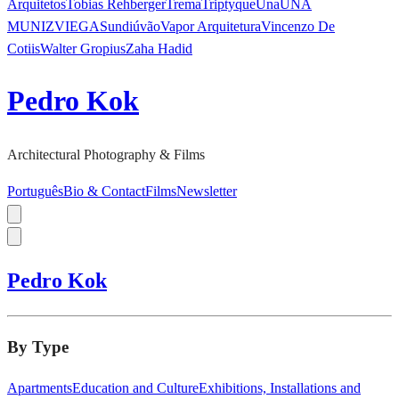
Arquitetos
Tobias Rehberger
Trema
Triptyque
Una
UNA
MUNIZVIEGAS
undiú
vão
Vapor Arquitetura
Vincenzo De
Cotiis
Walter Gropius
Zaha Hadid
Pedro Kok
Architectural Photography & Films
Português
Bio & Contact
Films
Newsletter
Pedro Kok
By Type
Apartments
Education and Culture
Exhibitions, Installations and