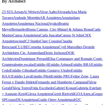
By Architect
23 SUL
Aesop
Ai Weiwei
Alvar Aalto
Alvorada
Ana Maria
Tavares
Andrade Morettin
AR Arquitetos
Arquipelago
Arquitetos
Arquitetura Nacional
Ayako
Beatriz
Meyer
Bernardes
Bruna Canepa, Ciro Miguel & Juliana Braga
Cadu
Marino
Canoa Arquitetura
Carla Juaçaba
Caruso St John
CHX
Arquitetos
ciguë
CJ Studio
Clare Cousins
Claudia
Bresciani
CLUBE
Cornetta Arquitetura
Cyril Marsollier-Desir
de
Architekten Cie. Amsterdam
Denis Joelsons
DOK
Architecten
Dominique Perrault
Elisa Commanay and Romain Conti-
Granteral
entre.escalas
Estúdio 6
Estúdio Artigas
Estúdio BRA
Estúdio
Cedo
Estúdio Gibraltar
Estúdio Gustavo Utrabo
Estúdio
HAA!
Estúdio Lava
Estudio Piloti
Estúdio PRG
Felipe Zene, Laura
Ferraz e Danilo Hideki
Fernando and Humberto Campana
Flávia
Gerab
Flávia Torres
Frida Escobedo
Gabriel Kogan
Gabriela Estefam
+ Augusto Kenji
Gávea Arquitetos
Gerrit Rietveld
GOAA
gru.a
Grupo
SP
GrupoDEArquitetura
Guido Otero Arquitetura
H2C