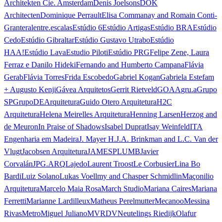
Architekten Cie. Amsterdam
Denis Joelsons
DOK
Architecten
Dominique Perrault
Elisa Commanay and Romain Conti-
Granteral
entre.escalas
Estúdio 6
Estúdio Artigas
Estúdio BRA
Estúdio
Cedo
Estúdio Gibraltar
Estúdio Gustavo Utrabo
Estúdio
HAA!
Estúdio Lava
Estudio Piloti
Estúdio PRG
Felipe Zene, Laura
Ferraz e Danilo Hideki
Fernando and Humberto Campana
Flávia
Gerab
Flávia Torres
Frida Escobedo
Gabriel Kogan
Gabriela Estefam
+ Augusto Kenji
Gávea Arquitetos
Gerrit Rietveld
GOAA
gru.a
Grupo
SP
GrupoDEArquitetura
Guido Otero Arquitetura
H2C
Arquitetura
Helena Meirelles Arquitetura
Henning Larsen
Herzog and
de Meuron
In Praise of Shadows
Isabel Duprat
Isay Weinfeld
ITA
Engenharia em Madeira
J. Mayer H.
J.A. Brinkman and L.C. Van der
Vlugt
Jacobsen Arquitetura
JAMESPLUMB
Javier
Corvalán
JPG.ARQ
Lajedo
Laurent Troost
Le Corbusier
Lina Bo
Bardi
Luiz Solano
Lukas Voellmy and Chasper Schmidlin
Maçonilio
Arquitetura
Marcelo Maia Rosa
March Studio
Mariana Caires
Mariana
Ferretti
Marianne Lardilleux
Matheus Perelmutter
Mecanoo
Messina
Rivas
Metro
Miguel Juliano
MVRDV
Neutelings Riedijk
Olafur