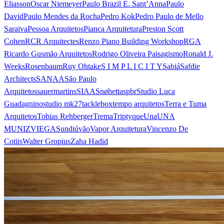
Eliasson
Oscar Niemeyer
Paulo Brazil E. Sant’Anna
Paulo
David
Paulo Mendes da Rocha
Pedro Kok
Pedro Paulo de Mello
Saraiva
Pessoa Arquitetos
Pianca Arquitetura
Preston Scott
Cohen
RCR Arquitectes
Renzo Piano Building Workshop
RGA
Ricardo Gusmão Arquitetos
Rodrigo Oliveira Paisagismo
Ronald J.
Weeks
Rosenbaum
Ruy Ohtake
S I M P L I C I T Y
Sabiá
Safdie
Architects
SANAA
São Paulo
Arquitetos
sauermartins
SIAA
Snøhetta
spbr
Studio Luca
Guadagnino
studio mk27
tacklebox
tempo arquitetos
Terra e Tuma
Arquitetos
Tobias Rehberger
Trema
Triptyque
Una
UNA
MUNIZVIEGAS
undiú
vão
Vapor Arquitetura
Vincenzo De
Cotiis
Walter Gropius
Zaha Hadid