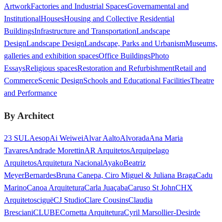
Artwork
Factories and Industrial Spaces
Governamental and
Institutional
Houses
Housing and Collective Residential
Buildings
Infrastructure and Transportation
Landscape
Design
Landscape Design
Landscape, Parks and Urbanism
Museums,
galleries and exhibition spaces
Office Buildings
Photo
Essays
Religious spaces
Restoration and Refurbishment
Retail and
Commerce
Scenic Design
Schools and Educational Facilities
Theatre
and Performance
By Architect
23 SUL
Aesop
Ai Weiwei
Alvar Aalto
Alvorada
Ana Maria
Tavares
Andrade Morettin
AR Arquitetos
Arquipelago
Arquitetos
Arquitetura Nacional
Ayako
Beatriz
Meyer
Bernardes
Bruna Canepa, Ciro Miguel & Juliana Braga
Cadu
Marino
Canoa Arquitetura
Carla Juaçaba
Caruso St John
CHX
Arquitetos
ciguë
CJ Studio
Clare Cousins
Claudia
Bresciani
CLUBE
Cornetta Arquitetura
Cyril Marsollier-Desir
de