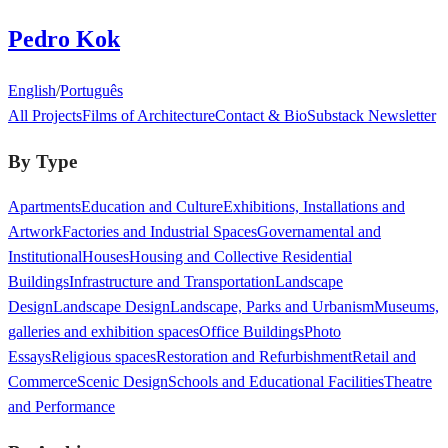
Pedro Kok
English
/
Português
All Projects
Films of Architecture
Contact & Bio
Substack Newsletter
By Type
Apartments
Education and Culture
Exhibitions, Installations and
Artwork
Factories and Industrial Spaces
Governamental and
Institutional
Houses
Housing and Collective Residential
Buildings
Infrastructure and Transportation
Landscape
Design
Landscape Design
Landscape, Parks and Urbanism
Museums,
galleries and exhibition spaces
Office Buildings
Photo
Essays
Religious spaces
Restoration and Refurbishment
Retail and
Commerce
Scenic Design
Schools and Educational Facilities
Theatre
and Performance