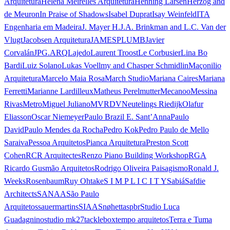
Arquitetura
Helena Meirelles Arquitetura
Henning Larsen
Herzog and
de Meuron
In Praise of Shadows
Isabel Duprat
Isay Weinfeld
ITA
Engenharia em Madeira
J. Mayer H.
J.A. Brinkman and L.C. Van der
Vlugt
Jacobsen Arquitetura
JAMESPLUMB
Javier
Corvalán
JPG.ARQ
Lajedo
Laurent Troost
Le Corbusier
Lina Bo
Bardi
Luiz Solano
Lukas Voellmy and Chasper Schmidlin
Maçonilio
Arquitetura
Marcelo Maia Rosa
March Studio
Mariana Caires
Mariana
Ferretti
Marianne Lardilleux
Matheus Perelmutter
Mecanoo
Messina
Rivas
Metro
Miguel Juliano
MVRDV
Neutelings Riedijk
Olafur
Eliasson
Oscar Niemeyer
Paulo Brazil E. Sant’Anna
Paulo
David
Paulo Mendes da Rocha
Pedro Kok
Pedro Paulo de Mello
Saraiva
Pessoa Arquitetos
Pianca Arquitetura
Preston Scott
Cohen
RCR Arquitectes
Renzo Piano Building Workshop
RGA
Ricardo Gusmão Arquitetos
Rodrigo Oliveira Paisagismo
Ronald J.
Weeks
Rosenbaum
Ruy Ohtake
S I M P L I C I T Y
Sabiá
Safdie
Architects
SANAA
São Paulo
Arquitetos
sauermartins
SIAA
Snøhetta
spbr
Studio Luca
Guadagnino
studio mk27
tacklebox
tempo arquitetos
Terra e Tuma