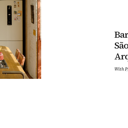
Bar
São
Arq
With
P